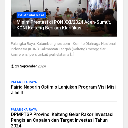
PALANGKA RAYA
Minim Prestasi di PON XXI/2024 Aceh-Sumut,
KONI Kalteng Berikan Klarifikasi
Palangka Raya, Katambungnes.com - Komite Olahraga Nasional
Indonesia (KONI) Kalimantan Tengah (Kalteng) menggelar
konferensi pers terkait perhelatan a [...]
23 September 2024
PALANGKA RAYA
Fairid Naparin Optimis Lanjukan Program Visi Misi
Jilid II
PALANGKA RAYA
DPMPTSP Provinsi Kalteng Gelar Rakor Investasi
Pengisian Capaian dan Target Investasi Tahun
2024