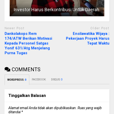
Investor Harus Berkontribusi Untuk Daerah
Newer Post
Older Post
Dankolakops Rem
Ensilawatika Wijaya :
174/ATW Berikan Motivasi
Pekerjaan Proyek Harus
Kepada Personel Satgas
Tepat Waktu
Yonif 631/Atg Menjelang
Purna Tugas
COMMENTS
FACEBOOK:
DISQUS:
0
WORDPRESS:
0
Tinggalkan Balasan
Alamat email Anda tidak akan dipublikasikan.
Ruas yang wajib
ditandai
*