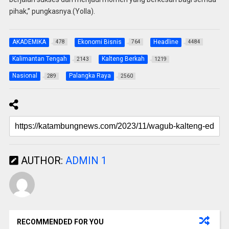
pihak,” pungkasnya.(Yolla).
AKADEMIKA
Ekonomi Bisnis
Headline
478
764
4484
Kalimantan Tengah
Kalteng Berkah
2143
1219
Nasional
Palangka Raya
289
2560
AUTHOR:
ADMIN 1
RECOMMENDED FOR YOU