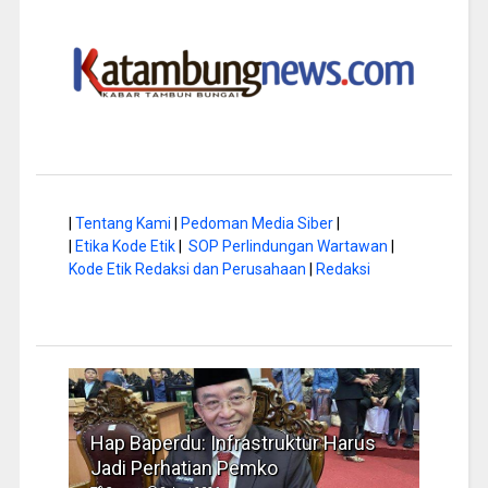
|
Tentang Kami
|
Pedoman Media Siber
|
|
Etika Kode Etik
|
SOP Perlindungan Wartawan
|
Kode Etik Redaksi dan Perusahaan
|
Redaksi
di
Hap Baperdu: Infrastruktur Harus
Musim 
Jadi Perhatian Pemko
Pengel