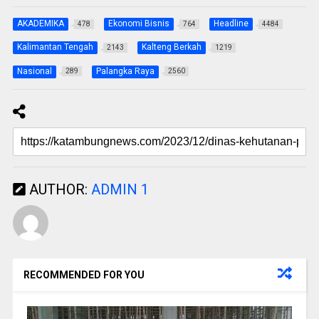
AKADEMIKA
Ekonomi Bisnis
Headline
478
764
4484
Kalimantan Tengah
Kalteng Berkah
2143
1219
Nasional
Palangka Raya
289
2560
AUTHOR:
ADMIN 1
RECOMMENDED FOR YOU