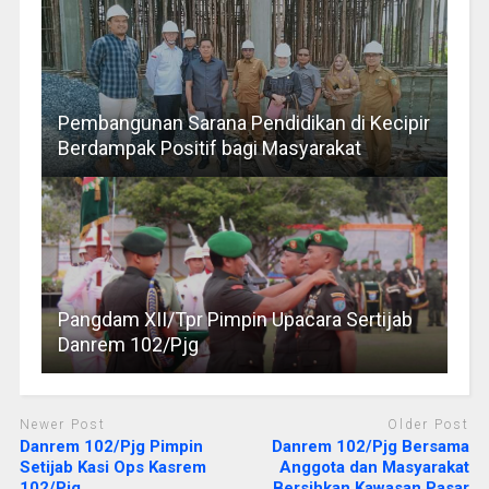
Pembangunan Sarana Pendidikan di Kecipir
Berdampak Positif bagi Masyarakat
Pangdam XII/Tpr Pimpin Upacara Sertijab
Danrem 102/Pjg
Newer Post
Older Post
Danrem 102/Pjg Pimpin
Danrem 102/Pjg Bersama
Setijab Kasi Ops Kasrem
Anggota dan Masyarakat
102/Pjg
Bersihkan Kawasan Pasar