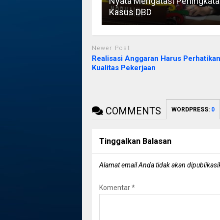
Nyata Mengatasi Peningkata
Kasus DBD
Newer Post
Realisasi Anggaran Harus Perhatika
Kualitas Pekerjaan
COMMENTS
WORDPRESS:
0
Tinggalkan Balasan
Alamat email Anda tidak akan dipublikasi
Komentar
*