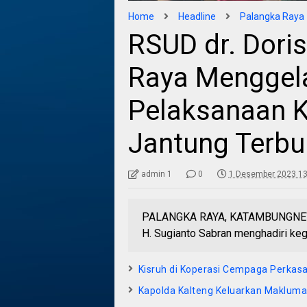
Home
Headline
Palangka Raya
RSUD dr. Dori
Raya Menggela
Pelaksanaan K
Jantung Terbu
admin 1
0
1 Desember 2023 13
PALANGKA RAYA, KATAMBUNGNEWS.
H. Sugianto Sabran menghadiri keg
Kisruh di Koperasi Cempaga Perkasa
Kapolda Kalteng Keluarkan Maklu