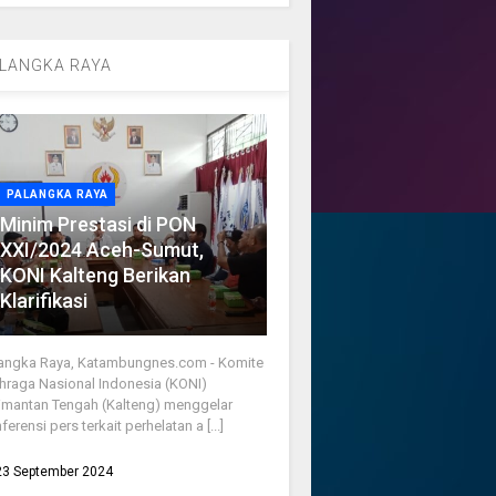
LANGKA RAYA
PALANGKA RAYA
Minim Prestasi di PON
XXI/2024 Aceh-Sumut,
KONI Kalteng Berikan
Klarifikasi
angka Raya, Katambungnes.com - Komite
hraga Nasional Indonesia (KONI)
imantan Tengah (Kalteng) menggelar
ferensi pers terkait perhelatan a [...]
23 September 2024