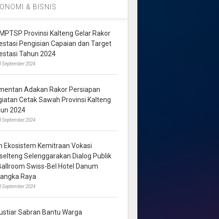
ONOMI & BISNIS
MPTSP Provinsi Kalteng Gelar Rakor
vestasi Pengisian Capaian dan Target
vestasi Tahun 2024
3 September 2024
mentan Adakan Rakor Persiapan
giatan Cetak Sawah Provinsi Kalteng
hun 2024
8 September 2024
m Ekosistem Kemitraan Vokasi
lselteng Selenggarakan Dialog Publik
 Ballroom Swiss-Bel Hotel Danum
langka Raya
8 September 2024
ustiar Sabran Bantu Warga