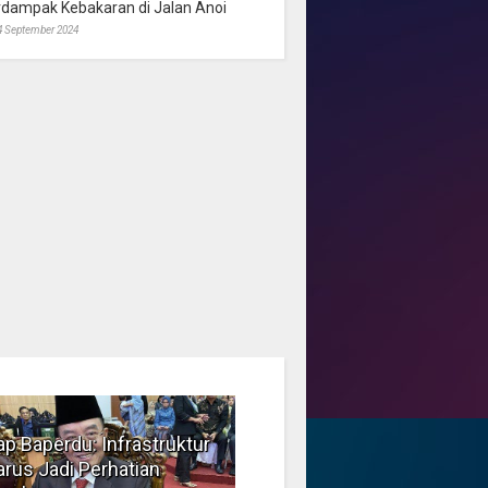
rdampak Kebakaran di Jalan Anoi
4 September 2024
p Baperdu: Infrastruktur
Musim Kemarau, DPRD
rus Jadi Perhatian
Dorong Pengelolaan