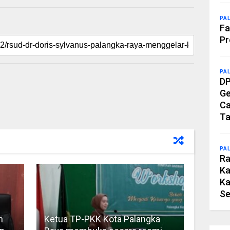
PA
Fa
Pr
PA
DP
Ge
Ca
Ta
PA
Ra
Ka
Ka
Se
h
Ketua TP-PKK Kota Palangka