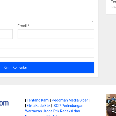
Te
1
Email
*
atan di Gunung
|
Tentang Kami
|
Pedoman Media Siber
|
Ha
|
Etika Kode Etik
|
SOP Perlindungan
, Ini
Literasi Jadi Bekal Utama
Ha
Wartawan
|
Kode Etik Redaksi dan
bnya