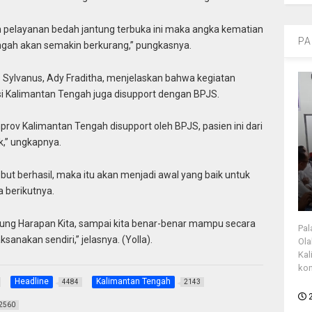
 pelayanan bedah jantung terbuka ini maka angka kematian
PA
engah akan semakin berkurang,” pungkasnya.
is Sylvanus, Ady Fraditha, menjelaskan bahwa kegiatan
nsi Kalimantan Tengah juga disupport dengan BPJS.
prov Kalimantan Tengah disupport oleh BPJS, pasien ini dari
,” ungkapnya.
but berhasil, maka itu akan menjadi awal yang baik untuk
 berikutnya.
tung Harapan Kita, sampai kita benar-benar mampu secara
Pal
sanakan sendiri,” jelasnya. (Yolla).
Ola
Kal
kon
Headline
Kalimantan Tengah
4484
2143
2560