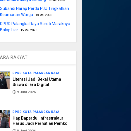
Subandi Harap Perda PJU Tingkatkan
Keamanan Warga
18 Mei 2026
DPRD Palangka Raya Soroti Maraknya
Balap Liar
15 Mei 2026
ARA RAKYAT
DPRD KOTA PALANGKA RAYA
Literasi Jadi Bekal Utama
Siswa di Era Digital
9 Juni 2026
DPRD KOTA PALANGKA RAYA
Hap Baperdu: Infrastruktur
Harus Jadi Perhatian Pemko