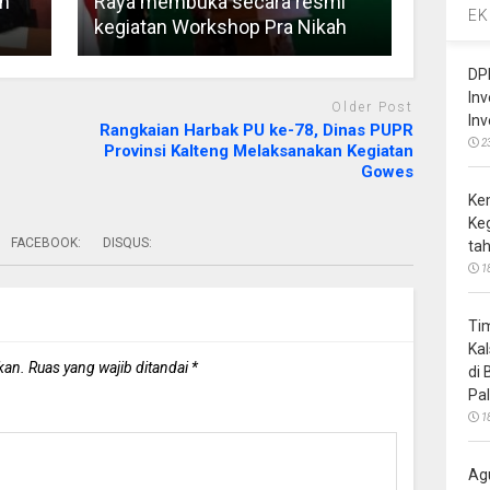
n
Raya membuka secara resmi
EK
kegiatan Workshop Pra Nikah
DP
In
Older Post
In
n
Rangkaian Harbak PU ke-78, Dinas PUPR
2
Provinsi Kalteng Melaksanakan Kegiatan
Gowes
Ke
Ke
FACEBOOK:
DISQUS:
ta
1
Ti
Ka
kan.
Ruas yang wajib ditandai
*
di
Pa
1
Ag