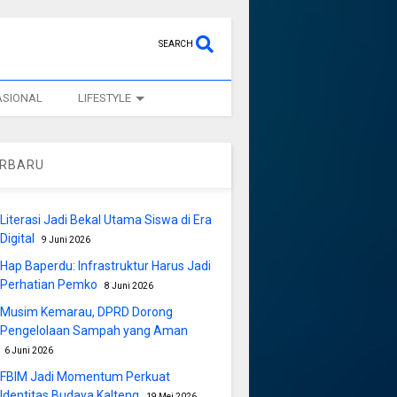
SEARCH
ASIONAL
LIFESTYLE
ERBARU
Literasi Jadi Bekal Utama Siswa di Era
Digital
9 Juni 2026
Hap Baperdu: Infrastruktur Harus Jadi
Perhatian Pemko
8 Juni 2026
Musim Kemarau, DPRD Dorong
Pengelolaan Sampah yang Aman
6 Juni 2026
FBIM Jadi Momentum Perkuat
Identitas Budaya Kalteng
19 Mei 2026