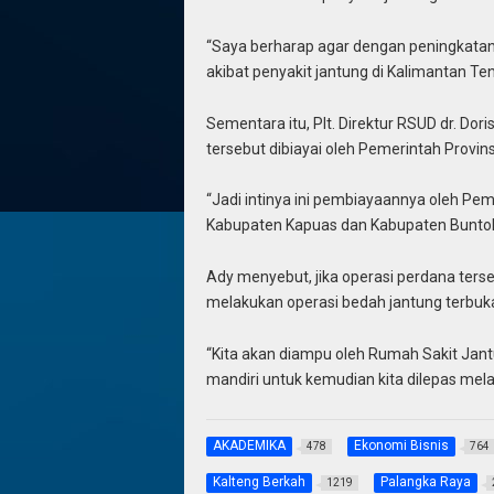
“Saya berharap agar dengan peningkatan
akibat penyakit jantung di Kalimantan T
Sementara itu, Plt. Direktur RSUD dr. Dor
tersebut dibiayai oleh Pemerintah Provi
“Jadi intinya ini pembiayaannya oleh Pem
Kabupaten Kapuas dan Kabupaten Buntok
Ady menyebut, jika operasi perdana terse
melakukan operasi bedah jantung terbuka
“Kita akan diampu oleh Rumah Sakit Jan
mandiri untuk kemudian kita dilepas melak
AKADEMIKA
Ekonomi Bisnis
478
764
Kalteng Berkah
Palangka Raya
1219