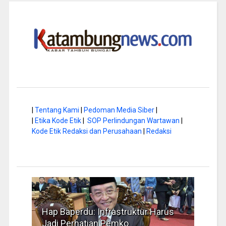
|
Tentang Kami
|
Pedoman Media Siber
|
|
Etika Kode Etik
|
SOP Perlindungan Wartawan
|
Kode Etik Redaksi dan Perusahaan
|
Redaksi
a di
Hap Baperdu: Infrastruktur Harus
Musi
Jadi Perhatian Pemko
Peng