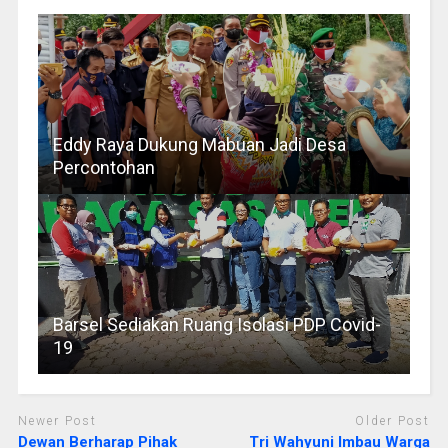
Eddy Raya Dukung Mabuan Jadi Desa
Percontohan
Barsel Sediakan Ruang Isolasi PDP Covid-
19
Newer Post
Older Post
Dewan Berharap Pihak
Tri Wahyuni Imbau Warga