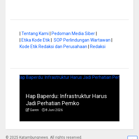
|
Tentang Kami
|
Pedoman Media Siber
|
|
Etika Kode Etik
|
SOP Perlindungan Wartawan
|
Kode Etik Redaksi dan Perusahaan
|
Redaksi
a di
Hap Baperdu: Infrastruktur Harus
Musi
Jadi Perhatian Pemko
Peng
Garen
8 Juni 2026
Garen
© 2025 Katambungnews. All rights reserved.