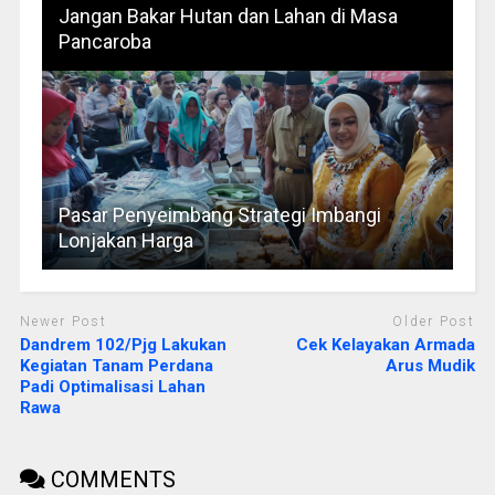
Jangan Bakar Hutan dan Lahan di Masa
Pancaroba
Pasar Penyeimbang Strategi Imbangi
Lonjakan Harga
Newer Post
Older Post
Dandrem 102/Pjg Lakukan
Cek Kelayakan Armada
Kegiatan Tanam Perdana
Arus Mudik
Padi Optimalisasi Lahan
Rawa
COMMENTS