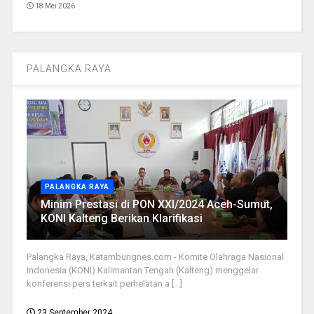
18 Mei 2026
PALANGKA RAYA
PALANGKA RAYA
Minim Prestasi di PON XXI/2024 Aceh-Sumut,
KONI Kalteng Berikan Klarifikasi
Palangka Raya, Katambungnes.com - Komite Olahraga Nasional
Indonesia (KONI) Kalimantan Tengah (Kalteng) menggelar
konferensi pers terkait perhelatan a [...]
23 September 2024