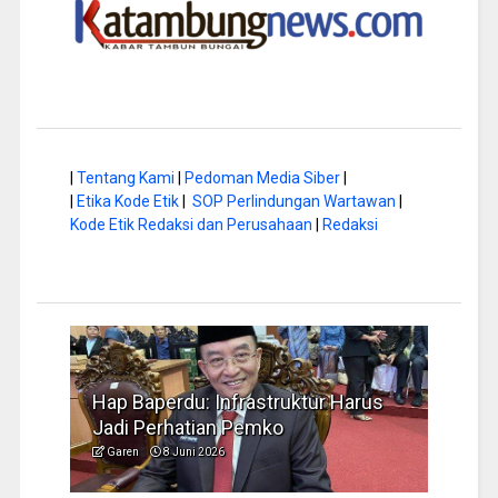
|
Tentang Kami
|
Pedoman Media Siber
|
|
Etika Kode Etik
|
SOP Perlindungan Wartawan
|
Kode Etik Redaksi dan Perusahaan
|
Redaksi
Harus
Musim Kemarau, DPRD Dorong
FBI
Pengelolaan Sampah yang Aman
Ide
Garen
6 Juni 2026
Ga