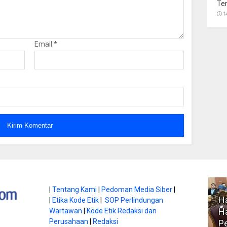
Te
1
Email
*
atan di Gunung
|
Tentang Kami
|
Pedoman Media Siber
|
Ha
|
Etika Kode Etik
|
SOP Perlindungan
, Ini
Literasi Jadi Bekal Utama
Ha
Wartawan
|
Kode Etik Redaksi dan
bnya
Perusahaan
|
Redaksi
Siswa di Era Digital
P
atambungnews