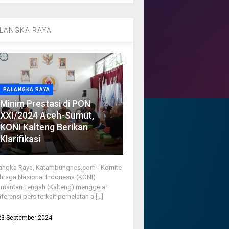
LANGKA RAYA
PALANGKA RAYA
Minim Prestasi di PON
XXI/2024 Aceh-Sumut,
KONI Kalteng Berikan
Klarifikasi
angka Raya, Katambungnes.com - Komite
hraga Nasional Indonesia (KONI)
imantan Tengah (Kalteng) menggelar
ferensi pers terkait perhelatan a [...]
23 September 2024