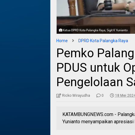
Home
DPRD Kota Palangka Raya
Pemko Palang
PDUS untuk O
Pengelolaan 
Ricko Wirayudha
0
18 Mei 2024
KATAMBUNGNEWS.com - Palangka R
Yunianto menyampaikan apresiasi