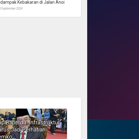
rdampak Kebakaran di Jalan Anoi
4 September 2024
p Baperdu: Infrastruktur
Musim Kemarau, DPRD
rus Jadi Perhatian
Dorong Pengelolaan
emko
Sampah yang Aman