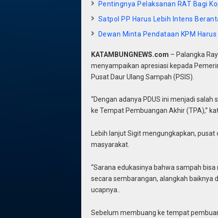
Pentingnya Pelaksanan RAT Bagi Ko
Satpol PP Harus Lebih Intens Berant
Dewan Minta Pendataan KPM Harus
KATAMBUNGNEWS.com
– Palangka Raya
menyampaikan apresiasi kepada Pemeri
Pusat Daur Ulang Sampah (PSIS).
“Dengan adanya PDUS ini menjadi salah 
ke Tempat Pembuangan Akhir (TPA),” kat
Lebih lanjut Sigit mengungkapkan, pusat
masyarakat.
“Sarana edukasinya bahwa sampah bisa 
secara sembarangan, alangkah baiknya di 
ucapnya..
Sebelum membuang ke tempat pembuangan 