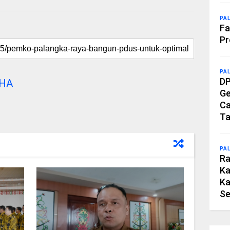
PA
Fa
Pr
PA
DP
DHA
Ge
Ca
Ta
PA
Ra
Ka
Ka
Se