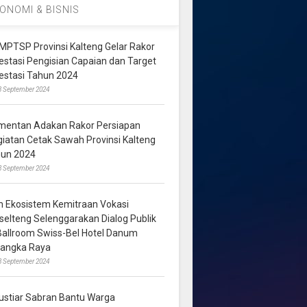
ONOMI & BISNIS
MPTSP Provinsi Kalteng Gelar Rakor
vestasi Pengisian Capaian dan Target
vestasi Tahun 2024
3 September 2024
mentan Adakan Rakor Persiapan
giatan Cetak Sawah Provinsi Kalteng
hun 2024
8 September 2024
m Ekosistem Kemitraan Vokasi
lselteng Selenggarakan Dialog Publik
 Ballroom Swiss-Bel Hotel Danum
langka Raya
8 September 2024
ustiar Sabran Bantu Warga