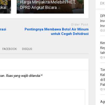
Harga Minyakita Melebihi HET,
EK
okal
DPRD Angkat Bicara
DP
In
Older Post
In
rasi
Pentingnya Membawa Botol Air Minum
2
untuk Cegah Dehidrasi
Ke
Ke
FACEBOOK:
DISQUS:
ta
1
Ti
Ka
kan.
Ruas yang wajib ditandai
*
di
Pa
1
Ag