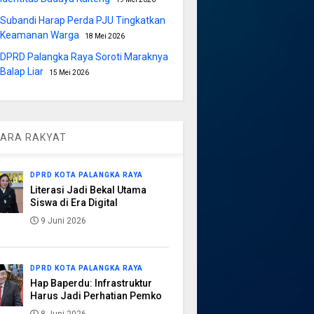
Subandi Harap Perda PJU Tingkatkan
Keamanan Warga
18 Mei 2026
DPRD Palangka Raya Soroti Maraknya
Balap Liar
15 Mei 2026
ARA RAKYAT
DPRD KOTA PALANGKA RAYA
Literasi Jadi Bekal Utama
Siswa di Era Digital
9 Juni 2026
DPRD KOTA PALANGKA RAYA
Hap Baperdu: Infrastruktur
Harus Jadi Perhatian Pemko