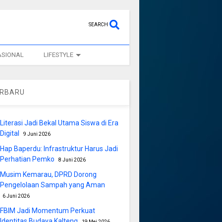
SEARCH
ASIONAL
LIFESTYLE
ERBARU
Literasi Jadi Bekal Utama Siswa di Era
Digital
9 Juni 2026
Hap Baperdu: Infrastruktur Harus Jadi
Perhatian Pemko
8 Juni 2026
Musim Kemarau, DPRD Dorong
Pengelolaan Sampah yang Aman
6 Juni 2026
FBIM Jadi Momentum Perkuat
Identitas Budaya Kalteng
19 Mei 2026