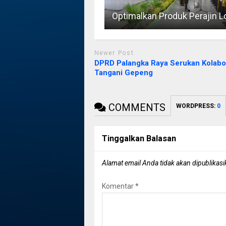
Optimalkan Produk Perajin L
Newer Post
DPRD Palangka Raya Serukan Kolabo
Tangani Gepeng
COMMENTS
WORDPRESS:
0
Tinggalkan Balasan
Alamat email Anda tidak akan dipublikasi
Komentar
*