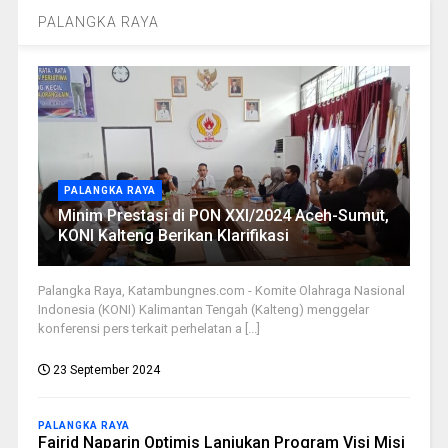
PALANGKA RAYA
PALANGKA RAYA
Minim Prestasi di PON XXI/2024 Aceh-Sumut,
KONI Kalteng Berikan Klarifikasi
Palangka Raya, Katambungnes.com - Komite Olahraga Nasional
Indonesia (KONI) Kalimantan Tengah (Kalteng) menggelar
konferensi pers terkait perhelatan a [...]
23 September 2024
PALANGKA RAYA
Fairid Naparin Optimis Lanjukan Program Visi Misi