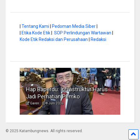
|
Tentang Kami
|
Pedoman Media Siber
|
|
Etika Kode Etik
|
SOP Perlindungan Wartawan
|
Kode Etik Redaksi dan Perusahaan
|
Redaksi
 Harus
Musim Kemarau, DPRD Dorong
FB
Pengelolaan Sampah yang Aman
Id
Garen
6 Juni 2026
G
© 2025 Katambungnews. All rights reserved.