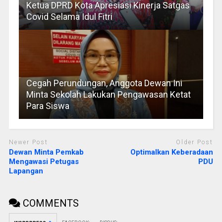
Ketua DPRD Kota Apresiasi Kinerja Satgas
Covid Selama Idul Fitri
Cegah Perundungan, Anggota Dewan Ini
Minta Sekolah Lakukan Pengawasan Ketat
Para Siswa
Newer Post
Older Post
Dewan Minta Pemkab
Optimalkan Keberadaan
Mengawasi Petugas
PDU
Lapangan
COMMENTS