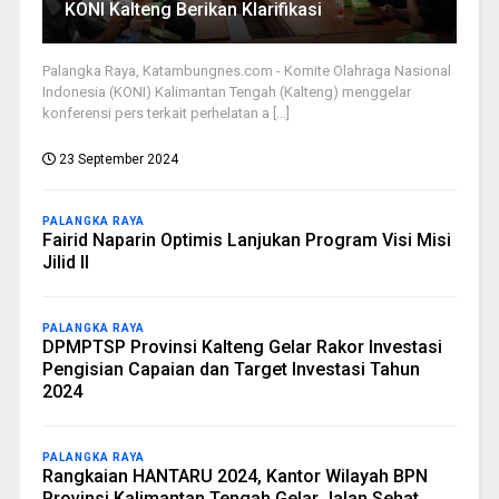
KONI Kalteng Berikan Klarifikasi
Palangka Raya, Katambungnes.com - Komite Olahraga Nasional
Indonesia (KONI) Kalimantan Tengah (Kalteng) menggelar
konferensi pers terkait perhelatan a [...]
23 September 2024
PALANGKA RAYA
Fairid Naparin Optimis Lanjukan Program Visi Misi
Jilid II
PALANGKA RAYA
DPMPTSP Provinsi Kalteng Gelar Rakor Investasi
Pengisian Capaian dan Target Investasi Tahun
2024
PALANGKA RAYA
Rangkaian HANTARU 2024, Kantor Wilayah BPN
Provinsi Kalimantan Tengah Gelar Jalan Sehat