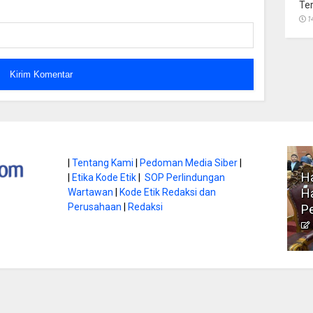
Te
1
atan di Gunung
|
Tentang Kami
|
Pedoman Media Siber
|
Ha
|
Etika Kode Etik
|
SOP Perlindungan
, Ini
Literasi Jadi Bekal Utama
Ha
Wartawan
|
Kode Etik Redaksi dan
bnya
Perusahaan
|
Redaksi
Siswa di Era Digital
P
atambungnews
Garen
9 Juni 2026