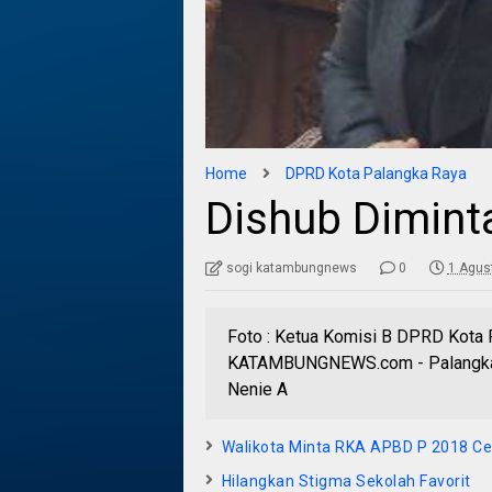
Home
DPRD Kota Palangka Raya
Dishub Diminta
sogi katambungnews
0
1 Agus
Foto : Ketua Komisi B DPRD Kota
KATAMBUNGNEWS.com - Palangka R
Nenie A
Walikota Minta RKA APBD P 2018 Ce
Hilangkan Stigma Sekolah Favorit