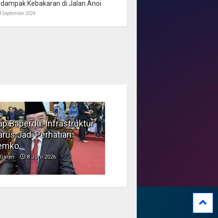
rdampak Kebakaran di Jalan Anoi
4 September 2024
p Baperdu: Infrastruktur
Musim Kemarau, DPRD
rus Jadi Perhatian
Dorong Pengelolaan
emko
Sampah yang Aman
Garen
8 Juni 2026
Garen
6 Juni 2026