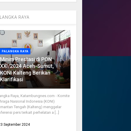
LANGKA RAYA
PALANGKA RAYA
Minim Prestasi di PON
XXI/2024 Aceh-Sumut,
KONI Kalteng Berikan
Klarifikasi
angka Raya, Katambungnes.com - Komite
hraga Nasional Indonesia (KONI)
imantan Tengah (Kalteng) menggelar
ferensi pers terkait perhelatan a [...]
23 September 2024