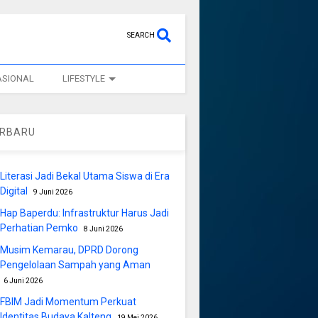
SEARCH
ASIONAL
LIFESTYLE
ERBARU
Literasi Jadi Bekal Utama Siswa di Era
Digital
9 Juni 2026
Hap Baperdu: Infrastruktur Harus Jadi
Perhatian Pemko
8 Juni 2026
Musim Kemarau, DPRD Dorong
Pengelolaan Sampah yang Aman
6 Juni 2026
FBIM Jadi Momentum Perkuat
Identitas Budaya Kalteng
19 Mei 2026