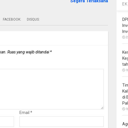
Segera Terlaksana
EK
DP
FACEBOOK:
DISQUS:
In
In
2
kan.
Ruas yang wajib ditandai
*
Ke
Ke
ta
1
Ti
Ka
di
Pa
1
Email
*
Ag