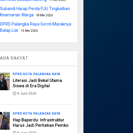
Subandi Harap Perda PJU Tingkatkan
Keamanan Warga
18 Mei 2026
DPRD Palangka Raya Soroti Maraknya
Balap Liar
15 Mei 2026
ARA RAKYAT
DPRD KOTA PALANGKA RAYA
Literasi Jadi Bekal Utama
Siswa di Era Digital
9 Juni 2026
DPRD KOTA PALANGKA RAYA
Hap Baperdu: Infrastruktur
Harus Jadi Perhatian Pemko