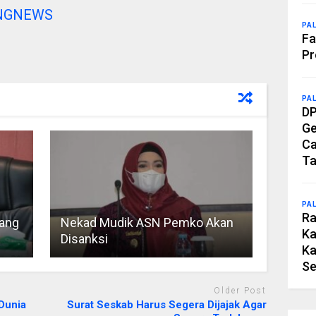
NGNEWS
PA
Fa
Pr
PA
DP
Ge
Ca
Ta
PA
Ra
lang
Nekad Mudik ASN Pemko Akan
Ka
Disanksi
Ka
Se
Older Post
Dunia
Surat Seskab Harus Segera Dijajak Agar