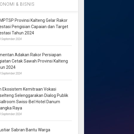
ONOMI & BISNIS
MPTSP Provinsi Kalteng Gelar Rakor
vestasi Pengisian Capaian dan Target
vestasi Tahun 2024
3 September 2024
mentan Adakan Rakor Persiapan
giatan Cetak Sawah Provinsi Kalteng
hun 2024
8 September 2024
m Ekosistem Kemitraan Vokasi
lselteng Selenggarakan Dialog Publik
 Ballroom Swiss-Bel Hotel Danum
langka Raya
8 September 2024
ustiar Sabran Bantu Warga