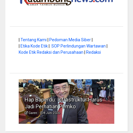
|
Tentang Kami
|
Pedoman Media Siber
|
|
Etika Kode Etik
|
SOP Perlindungan Wartawan
|
Kode Etik Redaksi dan Perusahaan
|
Redaksi
a di
Hap Baperdu: Infrastruktur Harus
Musi
Jadi Perhatian Pemko
Peng
Garen
8 Juni 2026
Garen