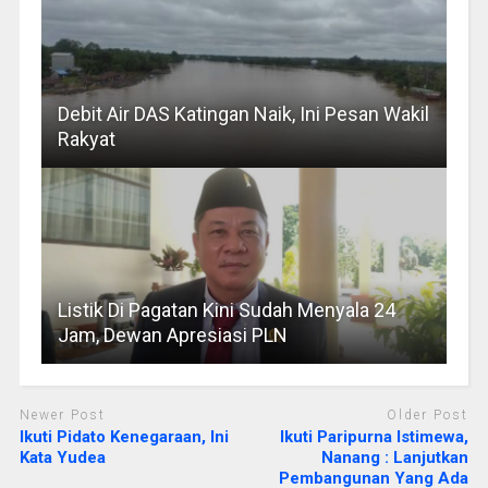
Debit Air DAS Katingan Naik, Ini Pesan Wakil
Rakyat
Listik Di Pagatan Kini Sudah Menyala 24
Jam, Dewan Apresiasi PLN
Newer Post
Older Post
Ikuti Pidato Kenegaraan, Ini
Ikuti Paripurna Istimewa,
Kata Yudea
Nanang : Lanjutkan
Pembangunan Yang Ada