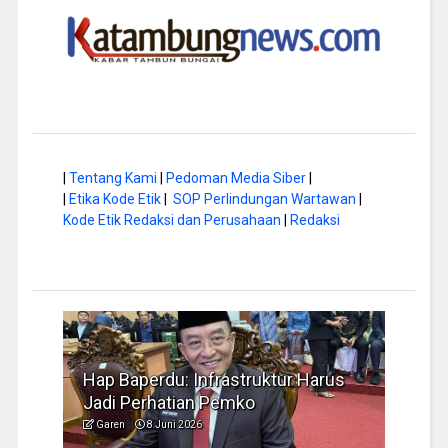
|
Tentang Kami
|
Pedoman Media Siber
|
|
Etika Kode Etik
|
SOP Perlindungan Wartawan
|
Kode Etik Redaksi dan Perusahaan
|
Redaksi
a di
Hap Baperdu: Infrastruktur Harus
Musi
Jadi Perhatian Pemko
Peng
Garen
8 Juni 2026
Garen