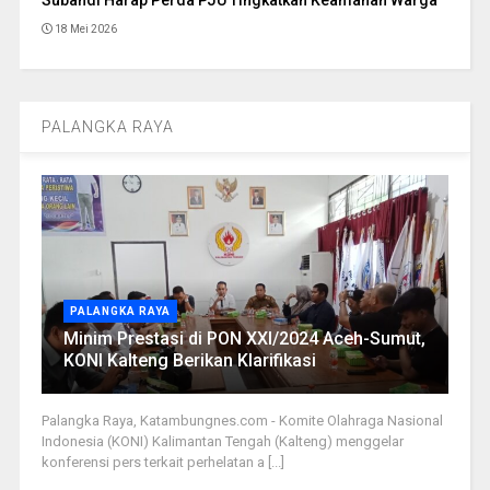
Subandi Harap Perda PJU Tingkatkan Keamanan Warga
18 Mei 2026
PALANGKA RAYA
PALANGKA RAYA
Minim Prestasi di PON XXI/2024 Aceh-Sumut,
KONI Kalteng Berikan Klarifikasi
Palangka Raya, Katambungnes.com - Komite Olahraga Nasional
Indonesia (KONI) Kalimantan Tengah (Kalteng) menggelar
konferensi pers terkait perhelatan a [...]