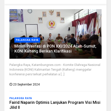
PALANGKA RAYA
Minim Prestasi di PON XXI/2024 Aceh-Sumut,
KONI Kalteng Berikan Klarifikasi
Palangka Raya, Katambungnes.com - Komite Olahraga Nasional
Indonesia (KONI) Kalimantan Tengah (Kalteng) menggelar
konferensi pers terkait perhelatan a [...]
23 September 2024
PALANGKA RAYA
Fairid Naparin Optimis Lanjukan Program Visi Misi
Jilid II