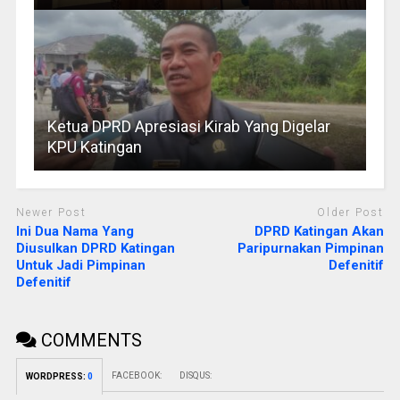
Ketua DPRD Apresiasi Kirab Yang Digelar
KPU Katingan
Newer Post
Older Post
Ini Dua Nama Yang
DPRD Katingan Akan
Diusulkan DPRD Katingan
Paripurnakan Pimpinan
Untuk Jadi Pimpinan
Defenitif
Defenitif
COMMENTS
FACEBOOK:
DISQUS:
WORDPRESS:
0