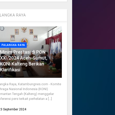
LANGKA RAYA
PALANGKA RAYA
Minim Prestasi di PON
XXI/2024 Aceh-Sumut,
KONI Kalteng Berikan
Klarifikasi
angka Raya, Katambungnes.com - Komite
hraga Nasional Indonesia (KONI)
imantan Tengah (Kalteng) menggelar
ferensi pers terkait perhelatan a [...]
23 September 2024