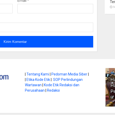
Email
*
Te
1
atan di Gunung
|
Tentang Kami
|
Pedoman Media Siber
|
Ha
|
Etika Kode Etik
|
SOP Perlindungan
, Ini
Literasi Jadi Bekal Utama
Ha
Wartawan
|
Kode Etik Redaksi dan
bnya
Perusahaan
|
Redaksi
Siswa di Era Digital
P
atambungnews
Garen
9 Juni 2026