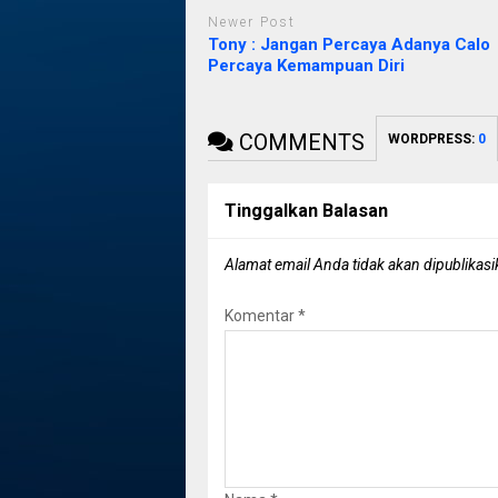
Newer Post
Tony : Jangan Percaya Adanya Calo
Percaya Kemampuan Diri
COMMENTS
WORDPRESS:
0
Tinggalkan Balasan
Alamat email Anda tidak akan dipublikasi
Komentar
*