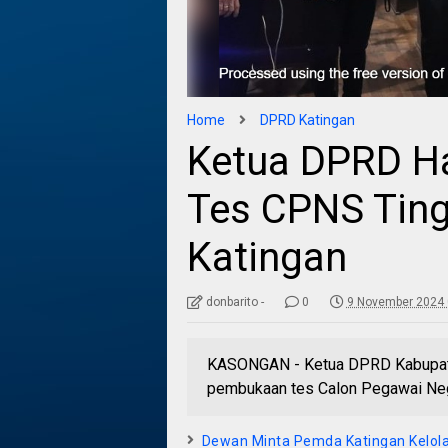
Home
DPRD Katingan
Ketua DPRD Ha
Tes CPNS Tin
Katingan
donbarito -
0
9 November 2024 
KASONGAN - Ketua DPRD Kabupaten
pembukaan tes Calon Pegawai Nege
Dewan Minta Pemda Katingan Kelol