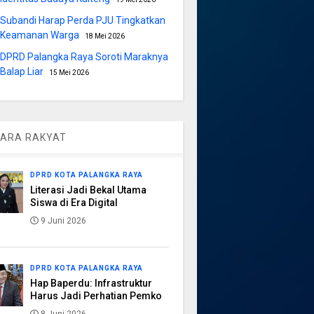
Subandi Harap Perda PJU Tingkatkan
Keamanan Warga
18 Mei 2026
DPRD Palangka Raya Soroti Maraknya
Balap Liar
15 Mei 2026
ARA RAKYAT
DPRD KOTA PALANGKA RAYA
Literasi Jadi Bekal Utama
Siswa di Era Digital
9 Juni 2026
DPRD KOTA PALANGKA RAYA
Hap Baperdu: Infrastruktur
Harus Jadi Perhatian Pemko