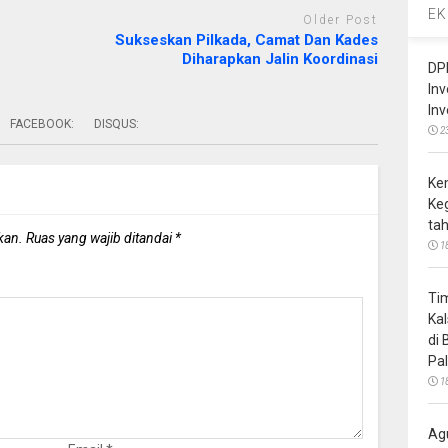
EK
Older Post
Sukseskan Pilkada, Camat Dan Kades
Diharapkan Jalin Koordinasi
DP
In
In
FACEBOOK:
DISQUS:
2
Ke
Ke
ta
kan.
Ruas yang wajib ditandai
*
1
Ti
Ka
di
Pa
1
Ag