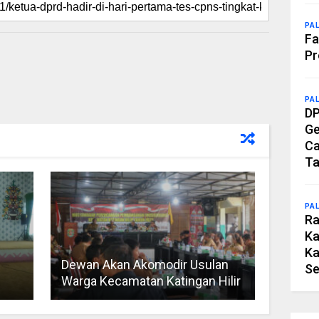
PA
Fa
Pr
PA
DP
Ge
Ca
Ta
PA
Ra
Ka
Ka
Dewan Akan Akomodir Usulan
Se
Warga Kecamatan Katingan Hilir