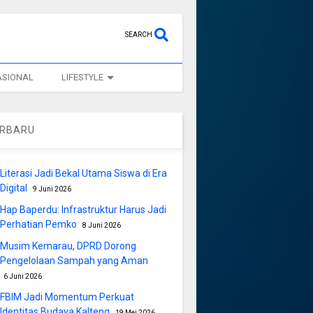
SEARCH
ASIONAL
LIFESTYLE
ERBARU
Literasi Jadi Bekal Utama Siswa di Era
Digital
9 Juni 2026
Hap Baperdu: Infrastruktur Harus Jadi
Perhatian Pemko
8 Juni 2026
Musim Kemarau, DPRD Dorong
Pengelolaan Sampah yang Aman
6 Juni 2026
FBIM Jadi Momentum Perkuat
Identitas Budaya Kalteng
19 Mei 2026