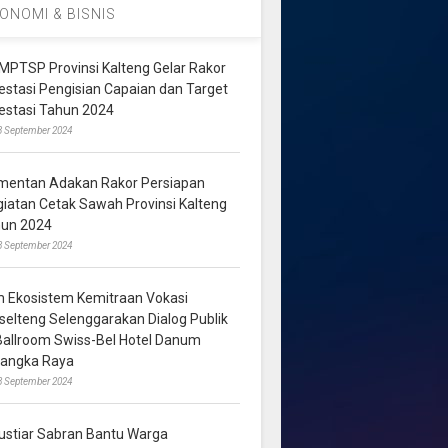
ONOMI & BISNIS
MPTSP Provinsi Kalteng Gelar Rakor
vestasi Pengisian Capaian dan Target
vestasi Tahun 2024
3 September 2024
mentan Adakan Rakor Persiapan
giatan Cetak Sawah Provinsi Kalteng
hun 2024
8 September 2024
m Ekosistem Kemitraan Vokasi
lselteng Selenggarakan Dialog Publik
 Ballroom Swiss-Bel Hotel Danum
langka Raya
8 September 2024
ustiar Sabran Bantu Warga