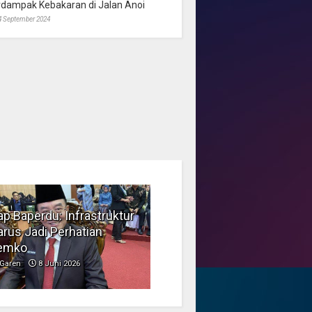
rdampak Kebakaran di Jalan Anoi
4 September 2024
p Baperdu: Infrastruktur
Musim Kemarau, DPRD
rus Jadi Perhatian
Dorong Pengelolaan
emko
Sampah yang Aman
Garen
8 Juni 2026
Garen
6 Juni 2026