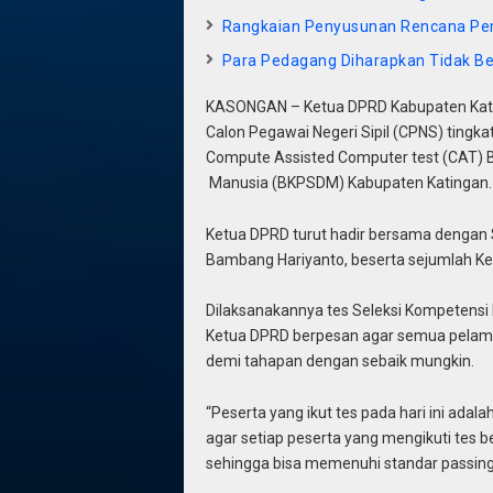
Rangkaian Penyusunan Rencana P
Para Pedagang Diharapkan Tidak Ber
KASONGAN – Ketua DPRD Kabupaten Kati
Calon Pegawai Negeri Sipil (CPNS) tingka
Compute Assisted Computer test (CAT
Manusia (BKPSDM) Kabupaten Katingan.
Ketua DPRD turut hadir bersama dengan
Bambang Hariyanto, beserta sejumlah Ke
Dilaksanakannya tes Seleksi Kompetensi D
Ketua DPRD berpesan agar semua pelamar
demi tahapan dengan sebaik mungkin.
“Peserta yang ikut tes pada hari ini adal
agar setiap peserta yang mengikuti tes b
sehingga bisa memenuhi standar passing 