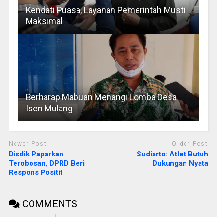
Kendati Puasa, Layanan Pemerintah Musti
Maksimal
Berharap Mabuan Menangi Lomba Desa
Isen Mulang
Newer Post
Older Post
Disdik Paparkan
Sudiarto: Atlet Butuh
Terobosan, DPRD Beri
Dukungan Nyata
Respons Positif
COMMENTS