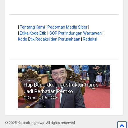
|
Tentang Kami
|
Pedoman Media Siber
|
|
Etika Kode Etik
|
SOP Perlindungan Wartawan
|
Kode Etik Redaksi dan Perusahaan
|
Redaksi
 Harus
Musim Kemarau, DPRD Dorong
FB
Pengelolaan Sampah yang Aman
Id
Garen
6 Juni 2026
G
© 2025 Katambungnews. All rights reserved.