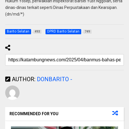
Hukum Yosep, perwakilan Inspektorat Barsel Yust Nggolan, serta
dinas-dinas terkait seperti Dinas Perpustakaan dan Kearsipan.
(dn/md/*)
Barito Selatan
DPRD Barito Selatan
493
749
AUTHOR:
DONBARITO -
RECOMMENDED FOR YOU