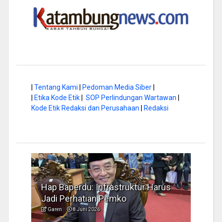
|
Tentang Kami
|
Pedoman Media Siber
|
|
Etika Kode Etik
|
SOP Perlindungan Wartawan
|
Kode Etik Redaksi dan Perusahaan
|
Redaksi
a di
Hap Baperdu: Infrastruktur Harus
Musi
Jadi Perhatian Pemko
Peng
Garen
8 Juni 2026
Garen