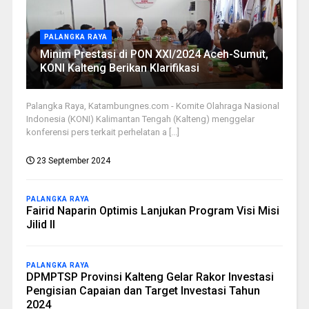
PALANGKA RAYA
Minim Prestasi di PON XXI/2024 Aceh-Sumut,
KONI Kalteng Berikan Klarifikasi
Palangka Raya, Katambungnes.com - Komite Olahraga Nasional
Indonesia (KONI) Kalimantan Tengah (Kalteng) menggelar
konferensi pers terkait perhelatan a [...]
23 September 2024
PALANGKA RAYA
Fairid Naparin Optimis Lanjukan Program Visi Misi
Jilid II
PALANGKA RAYA
DPMPTSP Provinsi Kalteng Gelar Rakor Investasi
Pengisian Capaian dan Target Investasi Tahun
2024