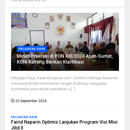
PALANGKA RAYA
Minim Prestasi di PON XXI/2024 Aceh-Sumut,
KONI Kalteng Berikan Klarifikasi
Palangka Raya, Katambungnes.com - Komite Olahraga Nasional
Indonesia (KONI) Kalimantan Tengah (Kalteng) menggelar
konferensi pers terkait perhelatan a [...]
23 September 2024
PALANGKA RAYA
Fairid Naparin Optimis Lanjukan Program Visi Misi
Jilid II