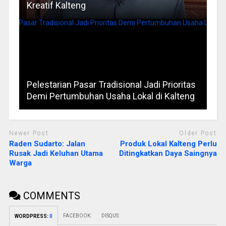
Kreatif Kalteng
Pelestarian Pasar Tradisional Jadi Prioritas
Demi Pertumbuhan Usaha Lokal di Kalteng
Newer Post
Older Post
Raden Sudarto: Jalan
Produk Lokal Kalteng Perlu
Rusak Jadi Keluhan Utama
Ditingkatkan Daya Saingnya
Warga
COMMENTS
FACEBOOK:
DISQUS:
WORDPRESS:
0