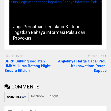
Jaga Persatuan, Legislator Kalteng
Ingatkan Bahaya Informasi Palsu dan
Provokasi
Newer Post
Older Post
DPRD Dukung Kegiatan
Anjloknya Harga Cabai Picu
UMKM Huma Betang Night
Kekhawatiran Petani
Secara Efisien
Kapuas
COMMENTS
FACEBOOK:
DISQUS:
WORDPRESS:
0