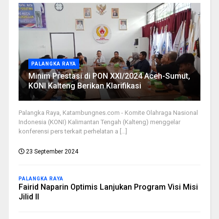
PALANGKA RAYA
Minim Prestasi di PON XXI/2024 Aceh-Sumut,
KONI Kalteng Berikan Klarifikasi
Palangka Raya, Katambungnes.com - Komite Olahraga Nasional
Indonesia (KONI) Kalimantan Tengah (Kalteng) menggelar
konferensi pers terkait perhelatan a [...]
23 September 2024
PALANGKA RAYA
Fairid Naparin Optimis Lanjukan Program Visi Misi
Jilid II