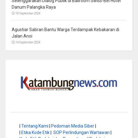
Selenggarakan Dialog Publik di Ballroom Swiss-Bel Hotel
Danum Palangka Raya
18 September 2024
Agustiar Sabran Bantu Warga Terdampak Kebakaran di
Jalan Anoi
14 September 2024
|
Tentang Kami
|
Pedoman Media Siber
|
|
Etika Kode Etik
|
SOP Perlindungan Wartawan
|