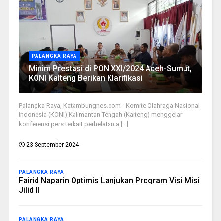
PALANGKA RAYA
Minim Prestasi di PON XXI/2024 Aceh-Sumut,
KONI Kalteng Berikan Klarifikasi
Palangka Raya, Katambungnes.com - Komite Olahraga Nasional
Indonesia (KONI) Kalimantan Tengah (Kalteng) menggelar
konferensi pers terkait perhelatan a [...]
23 September 2024
PALANGKA RAYA
Fairid Naparin Optimis Lanjukan Program Visi Misi
Jilid II
PALANGKA RAYA