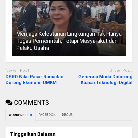
Menjaga Kelestarian Lingkungan Tak Hanya
Tugas Pemerintah, Tetapi Masyarakat dan
Pelaku Usaha
Newer Post
Older Post
DPRD Nilai Pasar Ramadan
Generasi Muda Didorong
Dorong Ekonomi UMKM
Kuasai Teknologi Digital
COMMENTS
FACEBOOK:
DISQUS:
WORDPRESS:
0
Tinggalkan Balasan