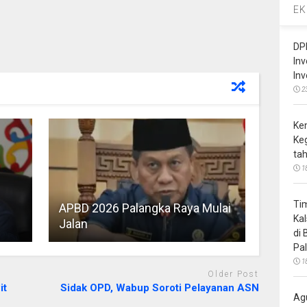
EK
DP
In
In
2
Ke
Ke
ta
1
Ti
APBD 2026 Palangka Raya Mulai
Ka
Jalan
di
Pa
1
Older Post
it
Sidak OPD, Wabup Soroti Pelayanan ASN
Ag