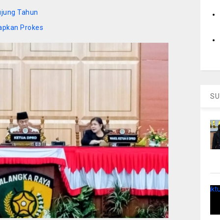
ujung Tahun
apkan Prokes
SU