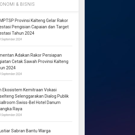
ONOMI & BISNIS
MPTSP Provinsi Kalteng Gelar Rakor
vestasi Pengisian Capaian dan Target
vestasi Tahun 2024
3 September 2024
mentan Adakan Rakor Persiapan
giatan Cetak Sawah Provinsi Kalteng
hun 2024
8 September 2024
m Ekosistem Kemitraan Vokasi
lselteng Selenggarakan Dialog Publik
 Ballroom Swiss-Bel Hotel Danum
langka Raya
8 September 2024
ustiar Sabran Bantu Warga