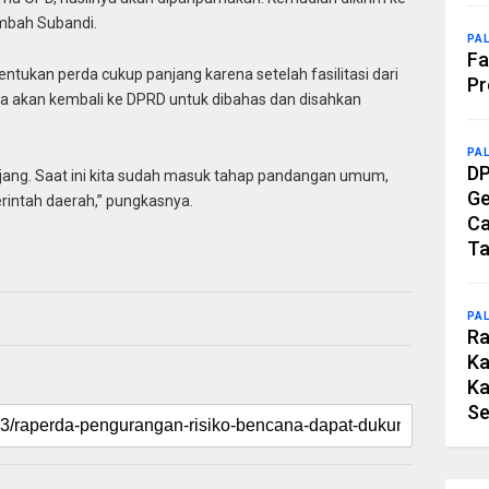
tambah Subandi.
PA
Fa
ukan perda cukup panjang karena setelah fasilitasi dari
Pr
da akan kembali ke DPRD untuk dibahas dan disahkan
PA
DP
jang. Saat ini kita sudah masuk tahap pandangan umum,
Ge
intah daerah,” pungkasnya.
Ca
Ta
PA
Ra
Ka
Ka
Se