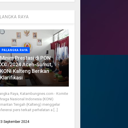
LANGKA RAYA
PALANGKA RAYA
Minim Prestasi di PON
XXI/2024 Aceh-Sumut,
KONI Kalteng Berikan
Klarifikasi
angka Raya, Katambungnes.com - Komite
hraga Nasional Indonesia (KONI)
imantan Tengah (Kalteng) menggelar
ferensi pers terkait perhelatan a [...]
23 September 2024