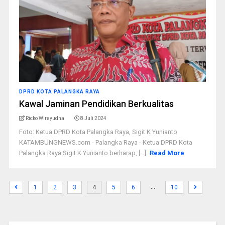
DPRD KOTA PALANGKA RAYA
Kawal Jaminan Pendidikan Berkualitas
Ricko Wirayudha
8 Juli 2024
Foto: Ketua DPRD Kota Palangka Raya, Sigit K Yunianto
KATAMBUNGNEWS.com - Palangka Raya - Ketua DPRD Kota
Palangka Raya Sigit K Yunianto berharap, [...]
Read More
…
1
2
3
4
5
6
10