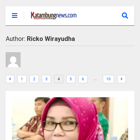
Author:
Ricko Wirayudha
…
1
2
3
4
5
6
10