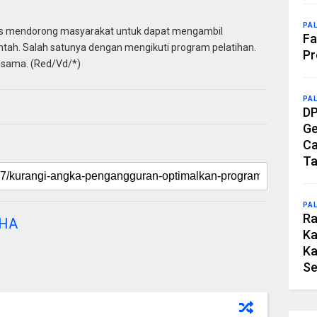
PA
us mendorong masyarakat untuk dapat mengambil
Fa
tah. Salah satunya dengan mengikuti program pelatihan.
Pr
a sama. (Red/Vd/*)
PA
DP
Ge
Ca
Ta
PA
Ra
DHA
Ka
Ka
Se