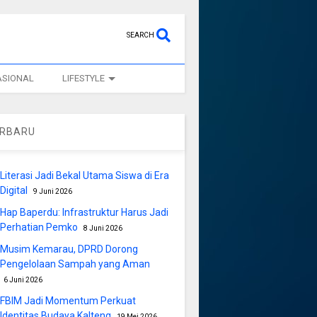
SEARCH
ASIONAL
LIFESTYLE
ERBARU
Literasi Jadi Bekal Utama Siswa di Era
Digital
9 Juni 2026
Hap Baperdu: Infrastruktur Harus Jadi
Perhatian Pemko
8 Juni 2026
Musim Kemarau, DPRD Dorong
Pengelolaan Sampah yang Aman
6 Juni 2026
FBIM Jadi Momentum Perkuat
Identitas Budaya Kalteng
19 Mei 2026