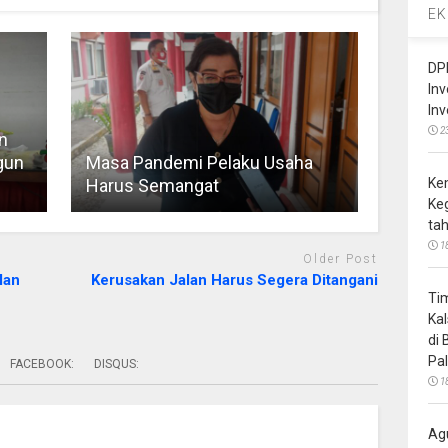
EK
DP
In
In
2
n
gun
Masa Pandemi Pelaku Usaha
Ke
Harus Semangat
Ke
ta
1
Older Post
lan
Kerusakan Jalan Harus Segera Ditangani
Ti
Ka
di
Pa
FACEBOOK:
DISQUS:
1
Ag