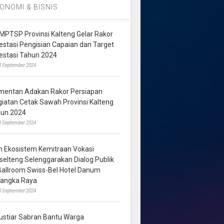
ONOMI & BISNIS
MPTSP Provinsi Kalteng Gelar Rakor
vestasi Pengisian Capaian dan Target
vestasi Tahun 2024
3 September 2024
mentan Adakan Rakor Persiapan
giatan Cetak Sawah Provinsi Kalteng
hun 2024
8 September 2024
m Ekosistem Kemitraan Vokasi
lselteng Selenggarakan Dialog Publik
 Ballroom Swiss-Bel Hotel Danum
langka Raya
8 September 2024
ustiar Sabran Bantu Warga