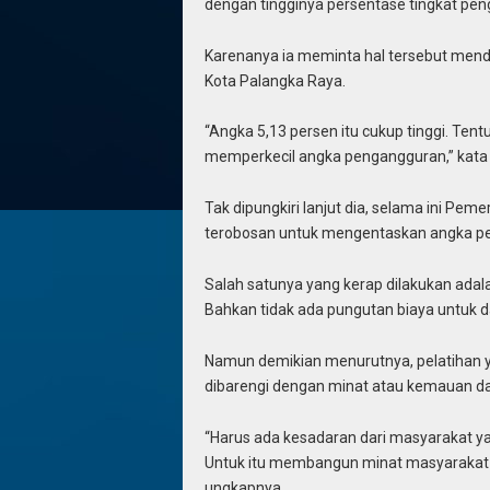
dengan tingginya persentase tingkat pen
Karenanya ia meminta hal tersebut mend
Kota Palangka Raya.
“Angka 5,13 persen itu cukup tinggi. Ten
memperkecil angka pengangguran,” kata 
Tak dipungkiri lanjut dia, selama ini Pe
terobosan untuk mengentaskan angka p
Salah satunya yang kerap dilakukan ada
Bahkan tidak ada pungutan biaya untuk d
Namun demikian menurutnya, pelatihan ya
dibarengi dengan minat atau kemauan dari
“Harus ada kesadaran dari masyarakat ya
Untuk itu membangun minat masyarakat ini
ungkapnya.