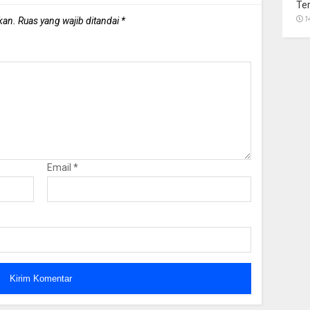
Te
kan.
Ruas yang wajib ditandai
*
1
Email
*