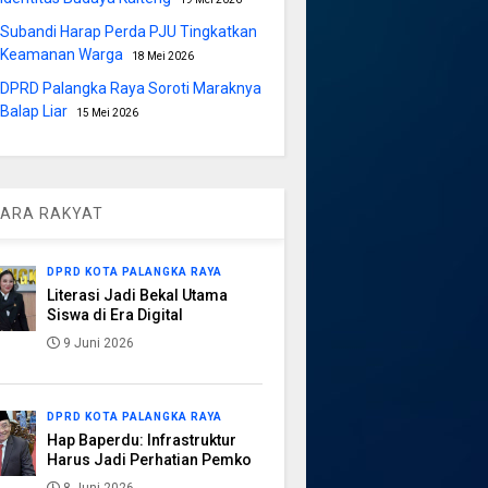
Subandi Harap Perda PJU Tingkatkan
Keamanan Warga
18 Mei 2026
DPRD Palangka Raya Soroti Maraknya
Balap Liar
15 Mei 2026
ARA RAKYAT
DPRD KOTA PALANGKA RAYA
Literasi Jadi Bekal Utama
Siswa di Era Digital
9 Juni 2026
DPRD KOTA PALANGKA RAYA
Hap Baperdu: Infrastruktur
Harus Jadi Perhatian Pemko