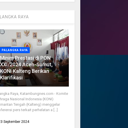
LANGKA RAYA
PALANGKA RAYA
Minim Prestasi di PON
XXI/2024 Aceh-Sumut,
KONI Kalteng Berikan
Klarifikasi
angka Raya, Katambungnes.com - Komite
hraga Nasional Indonesia (KONI)
imantan Tengah (Kalteng) menggelar
ferensi pers terkait perhelatan a [...]
23 September 2024