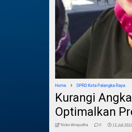
Home
DPRD Kota Palangka Raya
Kurangi Angka
Optimalkan Pr
Ricko Wirayudha
0
12 Juli 202