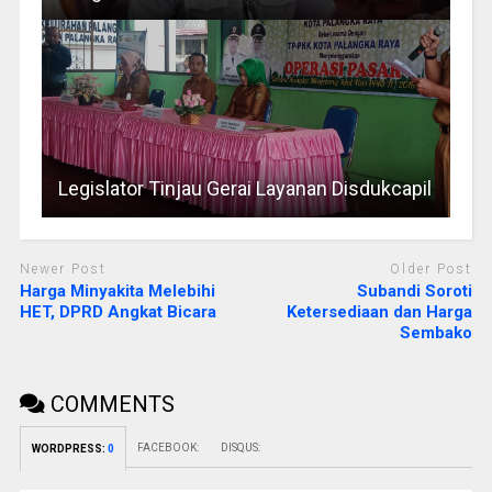
Legislator Tinjau Gerai Layanan Disdukcapil
Newer Post
Older Post
Harga Minyakita Melebihi
Subandi Soroti
HET, DPRD Angkat Bicara
Ketersediaan dan Harga
Sembako
COMMENTS
FACEBOOK:
DISQUS:
WORDPRESS:
0