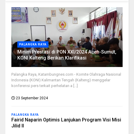
PALANGKA RAYA
Minim Prestasi di PON XXI/2024 Aceh-Sumut,
KONI Kalteng Berikan Klarifikasi
Palangka Raya, Katambungnes.com - Komite Olahraga Nasional
Indonesia (KONI) Kalimantan Tengah (Kalteng) menggelar
konferensi pers terkait perhelatan a [...]
23 September 2024
PALANGKA RAYA
Fairid Naparin Optimis Lanjukan Program Visi Misi
Jilid II