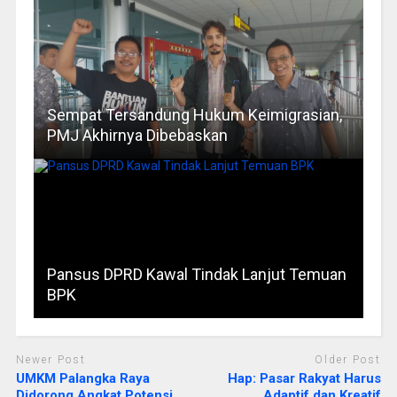
Sempat Tersandung Hukum Keimigrasian,
PMJ Akhirnya Dibebaskan
Pansus DPRD Kawal Tindak Lanjut Temuan
BPK
Newer Post
Older Post
UMKM Palangka Raya
Hap: Pasar Rakyat Harus
Didorong Angkat Potensi
Adaptif dan Kreatif