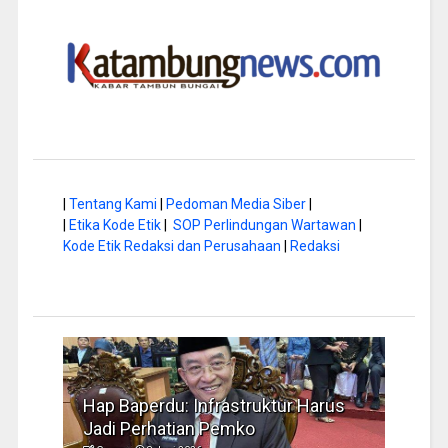
|
Tentang Kami
|
Pedoman Media Siber
|
|
Etika Kode Etik
|
SOP Perlindungan Wartawan
|
Kode Etik Redaksi dan Perusahaan
|
Redaksi
a di
Hap Baperdu: Infrastruktur Harus
Musi
Jadi Perhatian Pemko
Peng