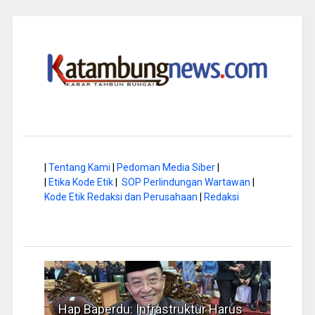
|
Tentang Kami
|
Pedoman Media Siber
|
|
Etika Kode Etik
|
SOP Perlindungan Wartawan
|
Kode Etik Redaksi dan Perusahaan
|
Redaksi
arus
Musim Kemarau, DPRD Dorong
FBI