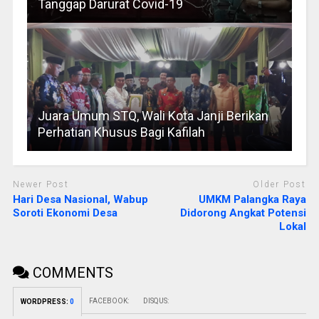
Tanggap Darurat Covid-19
Juara Umum STQ, Wali Kota Janji Berikan
Perhatian Khusus Bagi Kafilah
Newer Post
Older Post
Hari Desa Nasional, Wabup
UMKM Palangka Raya
Soroti Ekonomi Desa
Didorong Angkat Potensi
Lokal
COMMENTS
FACEBOOK:
DISQUS:
WORDPRESS:
0