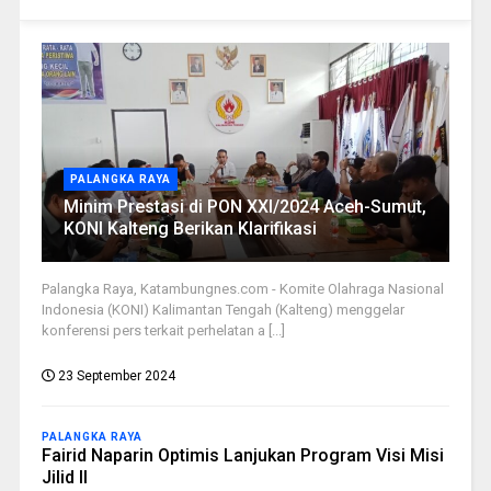
PALANGKA RAYA
Minim Prestasi di PON XXI/2024 Aceh-Sumut,
KONI Kalteng Berikan Klarifikasi
Palangka Raya, Katambungnes.com - Komite Olahraga Nasional
Indonesia (KONI) Kalimantan Tengah (Kalteng) menggelar
konferensi pers terkait perhelatan a [...]
23 September 2024
PALANGKA RAYA
Fairid Naparin Optimis Lanjukan Program Visi Misi
Jilid II