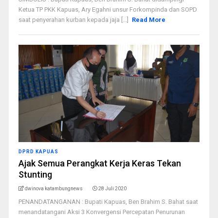
Ketua TP PKK Kapuas, Ary Egahni unsur Forkompinda dan SOPD
saat penyerahan kurban kepada jaja [...]
Read More
DPRD KAPUAS
Ajak Semua Perangkat Kerja Keras Tekan
Stunting
dwinova katambungnews
28 Juli 2020
PENANDATANGANAN : Bupati Kapuas, Ben Brahim S. Bahat saat
menandatangani Aksi 3 Konvergensi Percepatan Penurunan