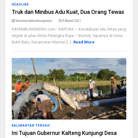
HEADLINE
Truk dan Minibus Adu Kuat, Dua Orang Tewas
dwinova katambungnews
9 Maret 2021
KATAMBUNGNEWS.com - KAPUAS – Kecelakaan lalu lintas yang
terjadi di jalan lintas Palangka Raya – Buntok, tepatnya di Desa
Bukit Batu, Kecamatan Mantan [...]
Read More
KALIMANTAN TENGAH
Ini Tujuan Gubernur Kalteng Kunjungi Desa