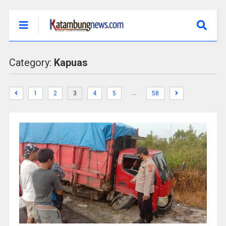
Category:
Kapuas
…
1
2
3
4
5
58