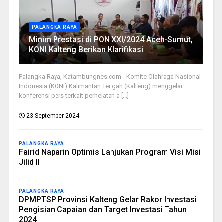
PALANGKA RAYA
Minim Prestasi di PON XXI/2024 Aceh-Sumut,
KONI Kalteng Berikan Klarifikasi
Palangka Raya, Katambungnes.com - Komite Olahraga Nasional
Indonesia (KONI) Kalimantan Tengah (Kalteng) menggelar
konferensi pers terkait perhelatan a [...]
23 September 2024
PALANGKA RAYA
Fairid Naparin Optimis Lanjukan Program Visi Misi
Jilid II
PALANGKA RAYA
DPMPTSP Provinsi Kalteng Gelar Rakor Investasi
Pengisian Capaian dan Target Investasi Tahun
2024