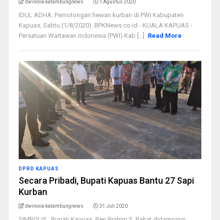
dwinova katambungnews
1 Agustus 2020
IDUL ADHA: Pemotongan hewan kurban di PWI Kabupaten
Kapuas, Sabtu (1/8/2020). BPKNews.co.id - KUALA KAPUAS -
Persatuan Wartawan Indonesia (PWI) Kab [...]
Read More
DPRD KAPUAS
Secara Pribadi, Bupati Kapuas Bantu 27 Sapi
Kurban
dwinova katambungnews
31 Juli 2020
SIMBOLIS : Bupati Kapuas, Ben Brahim S. Bahat didampingi