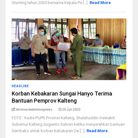
Stunting tahun 2020 bersama Kepala Pe [...]
Read More
HEADLINE
Korban Kebakaran Sungai Hanyo Terima
Bantuan Pemprov Kalteng
dwinova katambungnews
26 Juli 2020
FOTO : Kadis PUPR Provinsi Kalteng, Shalahuddin mewakili
Gubernur Kalteng Sugianto Sabran ketika menyerahkan bantuan
Sembako untuk korban kebakaran De [...]
Read More