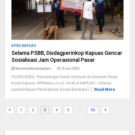
DPRD KAPUAS
Selama PSBB, Disdagperinkop Kapuas Gencar
Sosialisasi Jam Operasional Pasar
dwinova katambungnews
16 Juni 2020
SOSIALISASI : Pemasangan baner imbauan di kawasan Pasar
Kuala Kapuas. BPKNews.co.id - KUALA KAPUAS - Selama
pemberlakuan Pembatasan Sosial Berskala [...]
Read More
…
1
2
3
4
5
58