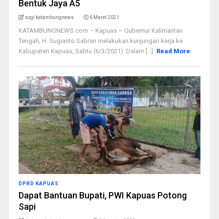
Bentuk Jaya A5
sogi katambungnews
6 Maret 2021
KATAMBUNGNEWS.com – Kapuas – Gubernur Kalimantan
Tengah, H. Sugianto Sabran melakukan kunjungan kerja ke
Kabupaten Kapuas, Sabtu (6/3/2021). Dalam [...]
Read More
DPRD KAPUAS
Dapat Bantuan Bupati, PWI Kapuas Potong
Sapi