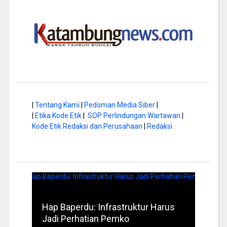
|
Tentang Kami
|
Pedoman Media Siber
|
|
Etika Kode Etik
|
SOP Perlindungan Wartawan
|
Kode Etik Redaksi dan Perusahaan
|
Redaksi
a di
Hap Baperdu: Infrastruktur Harus
Musi
Jadi Perhatian Pemko
Peng