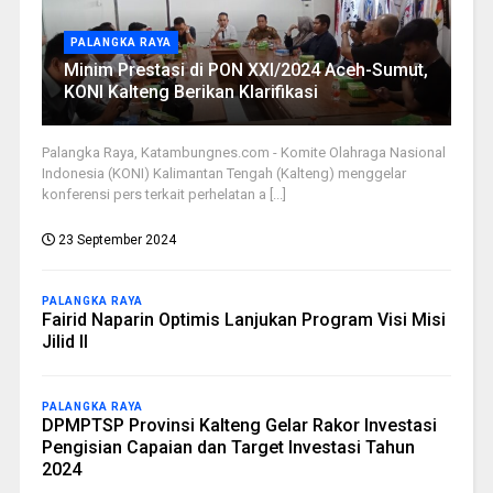
PALANGKA RAYA
Minim Prestasi di PON XXI/2024 Aceh-Sumut,
KONI Kalteng Berikan Klarifikasi
Palangka Raya, Katambungnes.com - Komite Olahraga Nasional
Indonesia (KONI) Kalimantan Tengah (Kalteng) menggelar
konferensi pers terkait perhelatan a [...]
23 September 2024
PALANGKA RAYA
Fairid Naparin Optimis Lanjukan Program Visi Misi
Jilid II
PALANGKA RAYA
DPMPTSP Provinsi Kalteng Gelar Rakor Investasi
Pengisian Capaian dan Target Investasi Tahun
2024