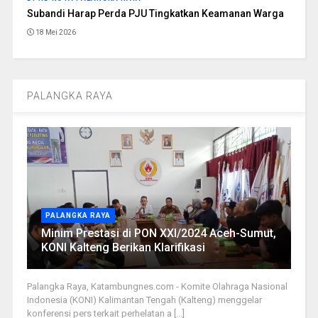
Subandi Harap Perda PJU Tingkatkan Keamanan Warga
18 Mei 2026
PALANGKA RAYA
PALANGKA RAYA
Minim Prestasi di PON XXI/2024 Aceh-Sumut,
KONI Kalteng Berikan Klarifikasi
Palangka Raya, Katambungnes.com - Komite Olahraga Nasional
Indonesia (KONI) Kalimantan Tengah (Kalteng) menggelar
konferensi pers terkait perhelatan a [...]