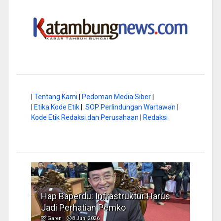
|
Tentang Kami
|
Pedoman Media Siber
|
|
Etika Kode Etik
|
SOP Perlindungan Wartawan
|
Kode Etik Redaksi dan Perusahaan
|
Redaksi
a di
Hap Baperdu: Infrastruktur Harus
Musi
Jadi Perhatian Pemko
Peng
Garen
8 Juni 2026
Garen