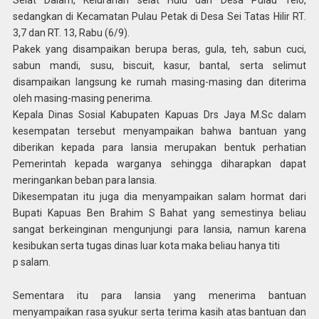
Selat Dalam, Kelurahan selat Hulu dan Desa Pulau Telo,
sedangkan di Kecamatan Pulau Petak di Desa Sei Tatas Hilir RT.
3,7 dan RT. 13, Rabu (6/9).
Pakek yang disampaikan berupa beras, gula, teh, sabun cuci,
sabun mandi, susu, biscuit, kasur, bantal, serta selimut
disampaikan langsung ke rumah masing-masing dan diterima
oleh masing-masing penerima.
Kepala Dinas Sosial Kabupaten Kapuas Drs Jaya M.Sc dalam
kesempatan tersebut menyampaikan bahwa bantuan yang
diberikan kepada para lansia merupakan bentuk perhatian
Pemerintah kepada warganya sehingga diharapkan dapat
meringankan beban para lansia.
Dikesempatan itu juga dia menyampaikan salam hormat dari
Bupati Kapuas Ben Brahim S Bahat yang semestinya beliau
sangat berkeinginan mengunjungi para lansia, namun karena
kesibukan serta tugas dinas luar kota maka beliau hanya titi
p salam.
Sementara itu para lansia yang menerima bantuan
menyampaikan rasa syukur serta terima kasih atas bantuan dan