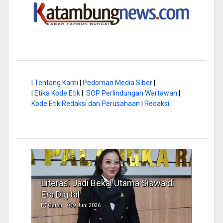
|
Tentang Kami
|
Pedoman Media Siber
|
|
Etika Kode Etik
|
SOP Perlindungan Wartawan
|
Kode Etik Redaksi dan Perusahaan
|
Redaksi
Literasi Jadi Bekal Utama Siswa di
Hap B
Era Digital
Jadi
Garen
9 Juni 2026
Garen