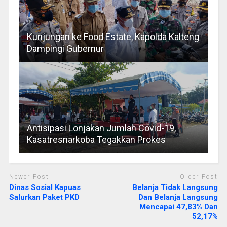
Kunjungan ke Food Estate, Kapolda Kalteng
Dampingi Gubernur
Antisipasi Lonjakan Jumlah Covid-19,
Kasatresnarkoba Tegakkan Prokes
Newer Post
Older Post
Dinas Sosial Kapuas
Belanja Tidak Langsung
Salurkan Paket PKD
Dan Belanja Langsung
Mencapai 47,83% Dan
52,17%