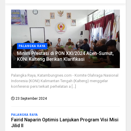
PALANGKA RAYA
Minim Prestasi di PON XXI/2024 Aceh-Sumut,
KONI Kalteng Berikan Klarifikasi
Palangka Raya, Katambungnes.com - Komite Olahraga Nasional
Indonesia (KONI) Kalimantan Tengah (Kalteng) menggelar
konferensi pers terkait perhelatan a [...]
23 September 2024
PALANGKA RAYA
Fairid Naparin Optimis Lanjukan Program Visi Misi
Jilid II