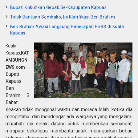
Bupati Kukuhkan Gepak Se-Kabupaten Kapuas
Tolak Bantuan Sembako, Ini Klarifikasi Ben Brahim
Ben Brahim Awasi Langsung Penerapan PSBB di Kuala
Kapuas
Kuala
Kapuas,
KAT
AMBUNGN
EWS.com
–
Bupati
Kapuas
Ben
Brahim S
Bahat
seakan tidak mengenal waktu dan merasa lelah, ketika dia
mengetahui dan mendengar ada warganya yang mengalami
musibah, dia selalu datang untuk memberikan semangat,
motipasi sekaligus membantu untuk meringankan beban
keluarga, disamping itu juga bertujuan ingin melihat secara