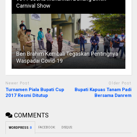
Carnival Show
Ben Brahim Kembali Tegaskan Pentingnya
Waspadai Covid-19
Newer Post
Older Post
Turnamen Piala Bupati Cup
Bupati Kapuas Tanam Padi
2017 Resmi Ditutup
Bersama Danrem
COMMENTS
FACEBOOK:
DISQUS:
WORDPRESS:
0