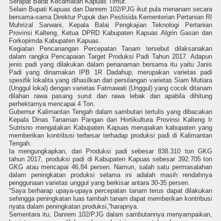
Serapat Barat Kecamatan Kapuas Timur.
Selain Bupati Kapuas dan Danrem 102/PJG ikut pula menanam secara
bersama-sama Direktur Pupuk dan Pestisida Kementerian Pertanian RI
Muhrizal Sarwani, Kepala Balai Pengkajian Teknologi Pertanian
Provinsi Kalteng, Ketua DPRD Kabupaten Kapuas Algrin Gasan dan
Forkopimda Kabupaten Kapuas.
Kegiatan Pencanangan Percepatan Tanam tersebut dilaksanakan
dalam rangka Pencapaian Target Produksi Padi Tahun 2017. Adapun
jenis padi yang dilakukan dalam penanaman bersama itu yaitu Janis
Padi yang dinamakan IPB 1R Dadahup, merupakan varietas padi
spesifik lokalita yang dihasilkan dari persilangan varietas Siam Mutiara
(Unggul lokal) dengan varietas Fatmawati (Unggul) yang cocok ditanam
dilahan rawa pasang surut dan rawa lebak dan apabila dihitung
perhektarnya mencapai 4 Ton.
Gubernur Kalimantan Tengah dalam sambutan tertulis yang dibacakan
Kepala Dinas Tanaman Pangan dan Hortikultura Provinsi Kalteng Ir
Sutrisno mengatakan Kabupaten Kapuas merupakan kabupaten yang
memberikan kontribusi terbesar terhadap produksi padi di Kalimantan
Tengah.
Ia mengungkapkan, dari Produksi padi sebesar 838.310 ton GKG
tahun 2017, produksi padi di Kabupaten Kapuas sebesar 392.705 ton
GKG atau mencapai 46,84 persen. Namun, salah satu permasalahan
dalam peningkatan produksi selama ini adalah masih rendahnya
penggunaan varietas unggul yang berkisar antara 30-35 persen.
“Saya berharap upaya-upaya percepatan tanam terus dapat dilakukan
sehingga peningkatan luas tambah tanam dapat memberikan kontribusi
nyata dalam peningkatan produksi,”harapnya.
Sementara itu, Danrem 102/PJG dalam sambutannya menyampaikan,