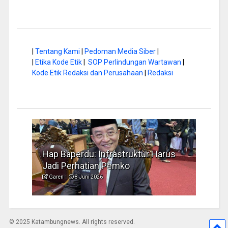
|
Tentang Kami
|
Pedoman Media Siber
|
|
Etika Kode Etik
|
SOP Perlindungan Wartawan
|
Kode Etik Redaksi dan Perusahaan
|
Redaksi
a di
Hap Baperdu: Infrastruktur Harus
Musi
Jadi Perhatian Pemko
Peng
Garen
8 Juni 2026
Garen
© 2025 Katambungnews. All rights reserved.