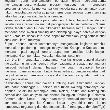
kegiatan yang dilaksanakan bertujuan untuk bersama-sama
membangun desa walaupun program tersebut masih merupakan
program uji coba. Ia menyampaikan kepada para petani untuk tidak
takut mencoba dan berharap jangan terus puas sebagai buruh tani saja
tetapi harus punya alat dan lahan sendiri.
Ia meminta kepada semua para petani untuk tetap berkordinasi dengan
kepala dinas terkait dalam hal penggarapan lahan pertanian. “Harus
didata terlebih dahulu dan dikerjakan bersama-sama. Jangan takut
mencoba pasti akan dibimbing dan didampingi. Saya percaya dengan
kerja keras ke depan kita pasti dapat memberikan yang terbaik buat
anak cucu kita,” tuturnya.
Bupati Kapuas dalam sambutannya mengatakan kegiatan tersebut
merupakan pendorong semangat masyarakat Kabupaten Kapuas untuk
menanam padi unggul karena dapat memproduksi lebih banyak
mencapai 4 ton perhektarnya dalam dua kali setahun.
Ben Brahim mengatakan, penanaman kualitas unggul yang dilakukan
merupakan ujian bagi semua pihak bagaimana supaya penanaman
tersebut berhasil dengan harapan membuat masyarakat beralih
menanam varietas unggul. Untuk itu ia berharap dengan varietas padi
unggul ini akan membawa masyarakat ke arah yang lebih baik dari
segi pendapatan.
“Kabupaten Kapuas merupakan Lumbung Padi Kalimantan Tengah,
kita patut berbangga 51 persen kebutuhan Kalteng datangnya dari
Kapuas. Selain itu semangka untuk Kalsel, Kaltim dan Kalteng pun
berasal dari Kapuas yaitu dari daerah Palingkau, Dadahup, Palampai
Cemara Labat. Untuk itu saya akan tetap bertekad membangun jalan
dari muara sampai ke Cemara Labat, saya tidak tahu kapan
tembusnya tergantung dari doa-doa sekalian,” terangnya. (hmskmf/fgk)