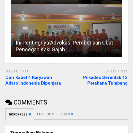
Ini Pentingnya Advokasi Pemberiaan Obat
Pencegah Kaki Gajah
Newer Post
Older Post
Curi Kabel 4 Karyawan
Pilkades Serentak 12
Adaro Indonesia Dipenjara
Petahana Tumbang
COMMENTS
FACEBOOK:
DISQUS:
0
WORDPRESS:
0
Tinggalkan Balasan