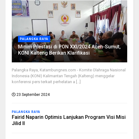
PALANGKA RAYA
Minim Prestasi di PON XXI/2024 Aceh-Sumut,
KONI Kalteng Berikan Klarifikasi
Palangka Raya, Katambungnes.com - Komite Olahraga Nasional
Indonesia (KONI) Kalimantan Tengah (Kalteng) menggelar
konferensi pers terkait perhelatan a [...]
23 September 2024
PALANGKA RAYA
Fairid Naparin Optimis Lanjukan Program Visi Misi
Jilid II