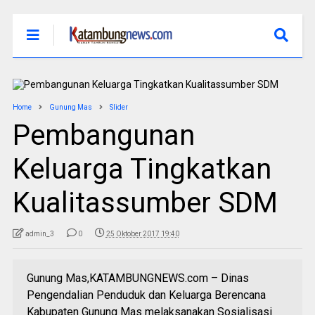
Home
Gunung Mas
Slider
Pembangunan
Keluarga Tingkatkan
Kualitassumber SDM
admin_3
0
25 Oktober 2017 19:40
Gunung Mas,KATAMBUNGNEWS.com – Dinas
Pengendalian Penduduk dan Keluarga Berencana
Kabupaten Gunung Mas melaksanakan Sosialisasi