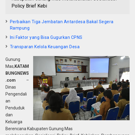
Policy Brief Kebi
Perbaikan Tiga Jembatan Antardesa Bakal Segera
Rampung
Ini Faktor yang Bisa Gugurkan CPNS
Transparan Kelola Keuangan Desa
Gunung
Mas,
KATAM
BUNGNEWS
.com
–
Dinas
Pengendali
an
Penduduk
dan
Keluarga
Berencana Kabupaten Gunung Mas