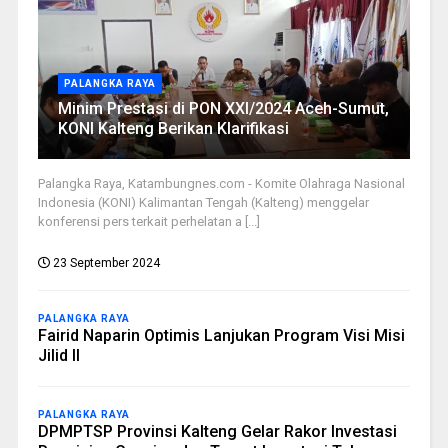
PALANGKA RAYA
Minim Prestasi di PON XXI/2024 Aceh-Sumut,
KONI Kalteng Berikan Klarifikasi
Palangka Raya, Katambungnes.com - Komite Olahraga Nasional
Indonesia (KONI) Kalimantan Tengah (Kalteng) menggelar
konferensi pers terkait perhelatan a [...]
23 September 2024
PALANGKA RAYA
Fairid Naparin Optimis Lanjukan Program Visi Misi
Jilid II
PALANGKA RAYA
DPMPTSP Provinsi Kalteng Gelar Rakor Investasi