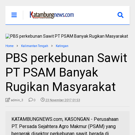
Home
Kalimantan Tengah
Katingan
PBS perkebunan Sawit
PT PSAM Banyak
Rugikan Masyarakat
admin_3
0
23 November 2017 01:53
KATAMBUNGNEWS.com, KASONGAN - Perusahaan
PT. Persada Sejahtera Agro Makmur (PSAM) yang
bergerak disektor perkebunan sawit, berada di