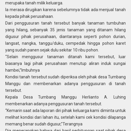
merupaka tanah milik keluarga.
Ia merasa dirugikan karena sebelumnya tidak ada menjual tanah
kepada pihak perusahaan.
Dari penggusuran tanah tersebut banyak tanaman tumbuhan
yang hilang, sebanyak 35 jenis tanaman yang ditanam hilang
digusur pihak perusahaan, diantaranya seperti pohon durian,
langsat, nangka, tanggu/duku, cempedak hingga pohon karet
yang sudah panen sejak dulu sekitar 10 ribu pohon.
“Selain menggusur tanaman ditanah kami tersebut, luar
biasanya lagi pihak perusahaan menutup aliran induk sungai
hambei,”Imbuhnya
Kondisi tanah tersebut sudah diperiksa oleh pihak desa Tumbang
Manggu dan membenarkan adanya penggusuran di tanah
tersebut.
Kepala Desa Tumbang Manggu Herlianto A. Luhing
membenarkan adanya penggusuran tanah tersebut.
“Kemarin saat ada laporan diri pihak keluarga kami diminta untuk
melihat kondisi dari lahan itu, setelah kami cek kondisi dilapanga
memang benar sudah digusur,”Terangnya
Dia menerangkan bahwa dari hasil perhitungan saat pihak desa