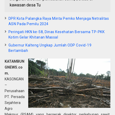
kawasan desa Tu
DPR Kota Palangka Raya Minta Pemko Menjaga Netralitas
ASN Pada Pemilu 2024
Peringati HKN ke-58, Dinas Kesehatan Bersama TP-PKK
Kotim Gelar Khitanan Massal
Gubernur Kalteng Ungkap Jumlah ODP Covid-19
Bertambah
KATAMBUN
GNEWS.co
m
,
KASONGAN
–
Perusahaan
PT. Persada
Sejahtera
Agro
Makmur (PSAM) yang bergerak disektor perkebunan sawit,