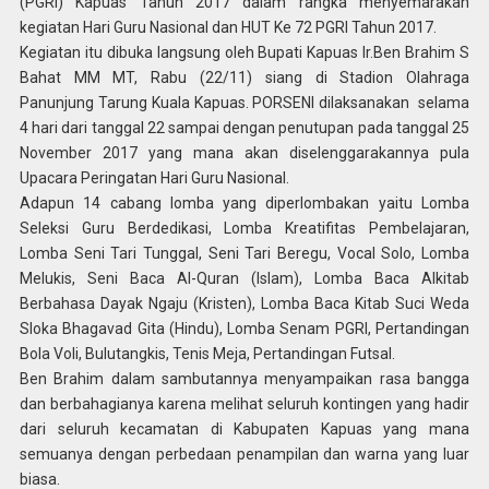
(PGRI) Kapuas Tahun 2017 dalam rangka menyemarakan
kegiatan Hari Guru Nasional dan HUT Ke 72 PGRI Tahun 2017.
Kegiatan itu dibuka langsung oleh Bupati Kapuas Ir.Ben Brahim S
Bahat MM MT, Rabu (22/11) siang di Stadion Olahraga
Panunjung Tarung Kuala Kapuas. PORSENI dilaksanakan selama
4 hari dari tanggal 22 sampai dengan penutupan pada tanggal 25
November 2017 yang mana akan diselenggarakannya pula
Upacara Peringatan Hari Guru Nasional.
Adapun 14 cabang lomba yang diperlombakan yaitu Lomba
Seleksi Guru Berdedikasi, Lomba Kreatifitas Pembelajaran,
Lomba Seni Tari Tunggal, Seni Tari Beregu, Vocal Solo, Lomba
Melukis, Seni Baca Al-Quran (Islam), Lomba Baca Alkitab
Berbahasa Dayak Ngaju (Kristen), Lomba Baca Kitab Suci Weda
Sloka Bhagavad Gita (Hindu), Lomba Senam PGRI, Pertandingan
Bola Voli, Bulutangkis, Tenis Meja, Pertandingan Futsal.
Ben Brahim dalam sambutannya menyampaikan rasa bangga
dan berbahagianya karena melihat seluruh kontingen yang hadir
dari seluruh kecamatan di Kabupaten Kapuas yang mana
semuanya dengan perbedaan penampilan dan warna yang luar
biasa.