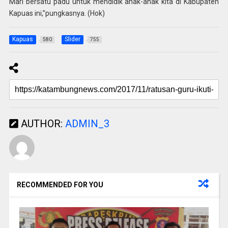
Mari bersatu padu untuk mendidik anak-anak kita di Kabupaten
Kapuas ini,”pungkasnya. (Hok)
Kapuas
Slider
580
755
AUTHOR:
ADMIN_3
RECOMMENDED FOR YOU