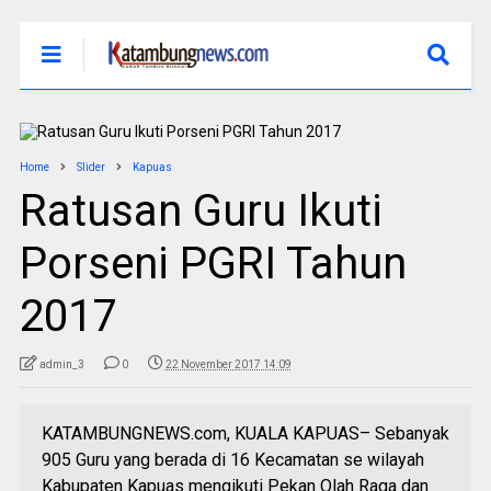
Home
Slider
Kapuas
Ratusan Guru Ikuti
Porseni PGRI Tahun
2017
admin_3
0
22 November 2017 14:09
KATAMBUNGNEWS.com, KUALA KAPUAS– Sebanyak
905 Guru yang berada di 16 Kecamatan se wilayah
Kabupaten Kapuas mengikuti Pekan Olah Raga dan