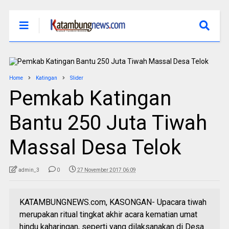
Home
Katingan
Slider
Pemkab Katingan
Bantu 250 Juta Tiwah
Massal Desa Telok
admin_3
0
27 November 2017 06:09
KATAMBUNGNEWS.com, KASONGAN- Upacara tiwah
merupakan ritual tingkat akhir acara kematian umat
hindu kaharingan, seperti yang dilaksanakan di Desa