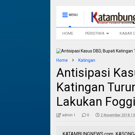
MENU
HOME
PERISTIWA
KABAR 
Home
Katingan
Antisipasi Kas
Katingan Turu
Lakukan Fogg
admin 1
0
2 November 2018 13
KATAMBUNGNEWS.com, KASONGAN,-