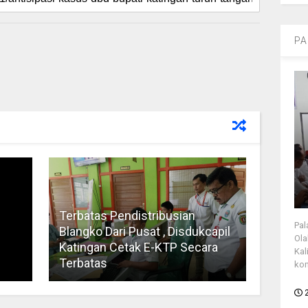
PA
Terbatas Pendistribusian
Pal
Blangko Dari Pusat , Disdukcapil
Ola
Katingan Cetak E-KTP Secara
Kal
Terbatas
kon