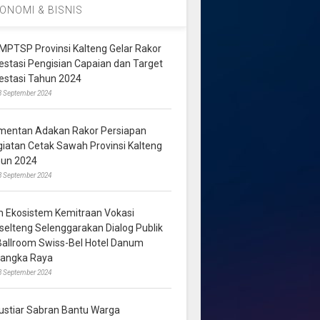
ONOMI & BISNIS
MPTSP Provinsi Kalteng Gelar Rakor
vestasi Pengisian Capaian dan Target
vestasi Tahun 2024
3 September 2024
mentan Adakan Rakor Persiapan
giatan Cetak Sawah Provinsi Kalteng
hun 2024
8 September 2024
m Ekosistem Kemitraan Vokasi
lselteng Selenggarakan Dialog Publik
 Ballroom Swiss-Bel Hotel Danum
langka Raya
8 September 2024
ustiar Sabran Bantu Warga