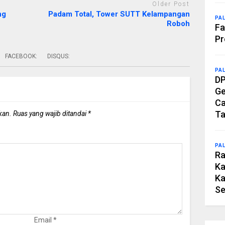
Older Post
ng
Padam Total, Tower SUTT Kelampangan
PA
Roboh
Fa
Pr
FACEBOOK:
DISQUS:
PA
DP
Ge
Ca
Ta
kan.
Ruas yang wajib ditandai
*
PA
Ra
Ka
Ka
Se
Email
*