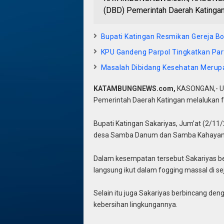
(DBD) Pemerintah Daerah Katingan
Bupati Katingan Resmikan Gereja 
KPU Gandeng Parpol Tingkatkan Part
Masalah Dibidang Kesehatan Meru
KATAMBUNGNEWS.com,
KASONGAN,- Un
Pemerintah Daerah Katingan melalukan fo
Bupati Katingan Sakariyas, Jum’at (2/11/
desa Samba Danum dan Samba Kahayan,
Dalam kesempatan tersebut Sakariyas b
langsung ikut dalam fogging massal di 
Selain itu juga Sakariyas berbincang de
kebersihan lingkungannya.