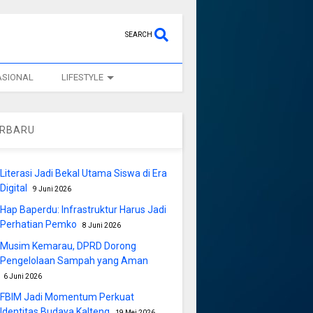
SEARCH
ASIONAL
LIFESTYLE
ERBARU
Literasi Jadi Bekal Utama Siswa di Era
Digital
9 Juni 2026
Hap Baperdu: Infrastruktur Harus Jadi
Perhatian Pemko
8 Juni 2026
Musim Kemarau, DPRD Dorong
Pengelolaan Sampah yang Aman
6 Juni 2026
FBIM Jadi Momentum Perkuat
Identitas Budaya Kalteng
19 Mei 2026