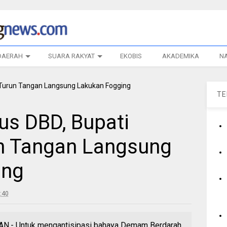
DAERAH
SUARA RAKYAT
EKOBIS
AKADEMIKA
N
T
us DBD, Bupati
n Tangan Langsung
ing
:40
 Untuk mengantisipasi bahaya Demam Berdarah