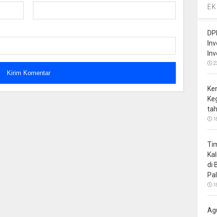
EK
DP
In
In
2
Ke
Ke
ta
1
Ti
Ka
di
Pa
1
Ag