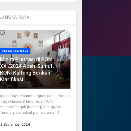
LANGKA RAYA
PALANGKA RAYA
Minim Prestasi di PON
XXI/2024 Aceh-Sumut,
KONI Kalteng Berikan
Klarifikasi
angka Raya, Katambungnes.com - Komite
hraga Nasional Indonesia (KONI)
imantan Tengah (Kalteng) menggelar
ferensi pers terkait perhelatan a [...]
23 September 2024