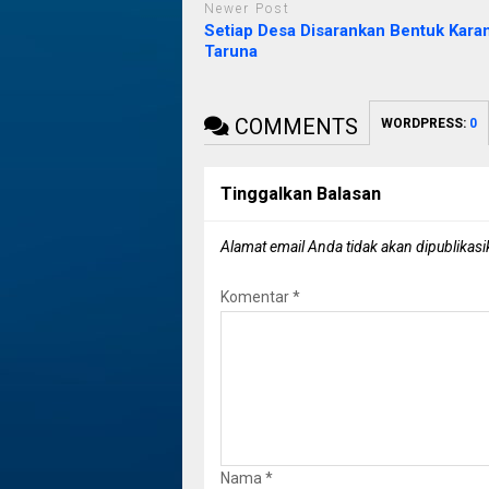
Newer Post
Setiap Desa Disarankan Bentuk Kara
Taruna
COMMENTS
WORDPRESS:
0
Tinggalkan Balasan
Alamat email Anda tidak akan dipublikasi
Komentar
*
Nama
*