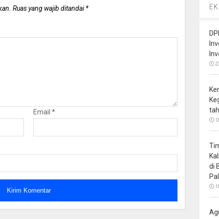
EK
kan.
Ruas yang wajib ditandai
*
DP
In
In
2
Ke
Ke
ta
Email
*
1
Ti
Ka
di
Pa
1
Ag