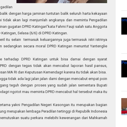
gadilan
alik dengan harga jaminan tuntutan balik seluruh harta kekayaan
mi tidak akan lagi menjumlah angkanya dan meminta Pengadilan
minan gugatan DPRD Katingan”kata Fahmi Fauji salah satu Anggota
Katingan, Selasa (6/6) di DPRD Katingan.
il itu selain termasuk keluargannya juga termasuk istri istrinya
um sedangkan secara mo
r
al DPRD Katingan menuntut Yantenglie
ie terhadap DPRD Katingan untuk bisa damai dengan syarat
PRD dengan tegas tidak akan mencabut laporan hasil pansus,
usan MA RI dan Keputusan Kemendagri karena itu tidak akan bisa.
ngga tidak ada lagi jalan jalan dami dengan mencabut empat poin
gang teguh dengan proses yang sudah jalan sementara Bupati
ndagri ngotot mau meminta DPRD mencabut hal tersebut maka itu
Pertama yakni Pengadilan Negeri Kasongan itu merupakan bagian
 merupakan lembaga Peradilan tertinggi di Repubilk Indonesia
 memutuskan suatu perkara melebihi kewenangan dari Mahkamah