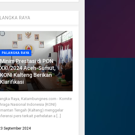
LANGKA RAYA
PALANGKA RAYA
Minim Prestasi di PON
XXI/2024 Aceh-Sumut,
KONI Kalteng Berikan
Klarifikasi
angka Raya, Katambungnes.com - Komite
hraga Nasional Indonesia (KONI)
imantan Tengah (Kalteng) menggelar
ferensi pers terkait perhelatan a [...]
23 September 2024