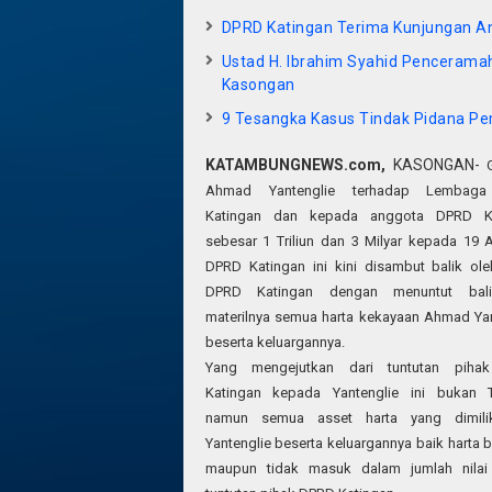
DPRD Katingan Terima Kunjungan 
Ustad H. Ibrahim Syahid Penceramah 
Kasongan
9 Tesangka Kasus Tindak Pidana Pe
KATAMBUNGNEWS.com,
KASONGAN-
Ahmad Yantenglie terhadap Lembag
Katingan dan kepada anggota DPRD Ka
sebesar 1 Triliun dan 3 Milyar kepada 19 
DPRD Katingan ini kini disambut balik ole
DPRD Katingan dengan menuntut balik
materilnya semua harta kekayaan Ahmad Yan
beserta keluargannya.
Yang mengejutkan dari tuntutan piha
Katingan kepada Yantenglie ini bukan Tr
namun semua asset harta yang dimili
Yantenglie beserta keluargannya baik harta 
maupun tidak masuk dalam jumlah nilai 