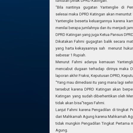
tuntutan pihak DPRD Katingan.
“Bila nantinya gugatan Yantenglie di Pen
selesai maka DPRD Katingan akan menuntut b
Yantenglie beserta keluargannya karena ka
menilai berapa jumlahnya dan itu menjadi ja
DPRD Katingan yang juga Ketua Pansus DPRD 
Dikatakan Fahmi gugagtan balik secara mater
yang harta kekayaannya sah menurut huk
sebesar 1 Rupiah.
Menurut Fahmi adanya kemauan Yantengl
mencabut dugaan terhadap dirinya maka D
laporan akhir Fraksi, Keputusan DPRD, Keput
“Yang mau dimediasi itu yang mana lagi sehi
tersebut karena DPRD Katingan akan berpe
Katingan yang sudah diberhentikan oleh Me
tidak akan bisa”tegas Fahmi.
Lanjut Fahmi karena Pengadilan di tingkat 
dari Mahkamah Agung karena Mahkamah Agung
tidak mungkin Pengadilan Tingkat Pertama
Agung.