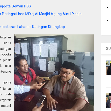
Anggota Dewan HSS
Peringati Isra Mi’raj di Masjid Agung Ainul Yaqin
mbakaran Lahan di Katingan Ditangkap
Gugatan
a DPRD
SU
tingan
Anggota
h pihak
 nilai
tenglie
k DPRD
iliunan
ki oleh
bergerak
materil