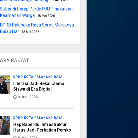
Subandi Harap Perda PJU Tingkatkan
Keamanan Warga
18 Mei 2026
DPRD Palangka Raya Soroti Maraknya
Balap Liar
15 Mei 2026
ARA RAKYAT
DPRD KOTA PALANGKA RAYA
Literasi Jadi Bekal Utama
Siswa di Era Digital
9 Juni 2026
DPRD KOTA PALANGKA RAYA
Hap Baperdu: Infrastruktur
Harus Jadi Perhatian Pemko