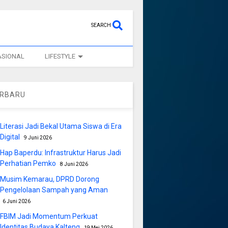
SEARCH
ASIONAL
LIFESTYLE
ERBARU
Literasi Jadi Bekal Utama Siswa di Era
Digital
9 Juni 2026
Hap Baperdu: Infrastruktur Harus Jadi
Perhatian Pemko
8 Juni 2026
Musim Kemarau, DPRD Dorong
Pengelolaan Sampah yang Aman
6 Juni 2026
FBIM Jadi Momentum Perkuat
Identitas Budaya Kalteng
19 Mei 2026