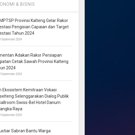
ONOMI & BISNIS
MPTSP Provinsi Kalteng Gelar Rakor
vestasi Pengisian Capaian dan Target
vestasi Tahun 2024
3 September 2024
mentan Adakan Rakor Persiapan
giatan Cetak Sawah Provinsi Kalteng
hun 2024
8 September 2024
m Ekosistem Kemitraan Vokasi
lselteng Selenggarakan Dialog Publik
 Ballroom Swiss-Bel Hotel Danum
langka Raya
8 September 2024
ustiar Sabran Bantu Warga