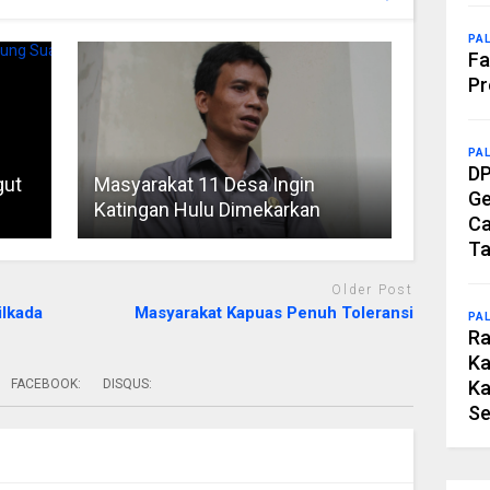
PA
Fa
Pr
PA
DP
gut
Masyarakat 11 Desa Ingin
Ge
Katingan Hulu Dimekarkan
Ca
Ta
Older Post
ilkada
Masyarakat Kapuas Penuh Toleransi
PA
Ra
Ka
FACEBOOK:
DISQUS:
Ka
Se