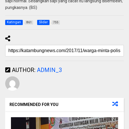
sapi normal. Sedangkan sapi yang cacat itu langsung disembelih,”
pungkasnya. (BS)
Katingan
Slider
861
755
AUTHOR:
ADMIN_3
RECOMMENDED FOR YOU