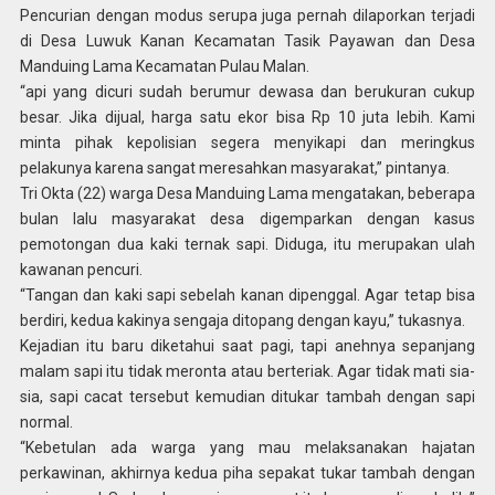
Pencurian dengan modus serupa juga pernah dilaporkan terjadi
di Desa Luwuk Kanan Kecamatan Tasik Payawan dan Desa
Manduing Lama Kecamatan Pulau Malan.
“api yang dicuri sudah berumur dewasa dan berukuran cukup
besar. Jika dijual, harga satu ekor bisa Rp 10 juta lebih. Kami
minta pihak kepolisian segera menyikapi dan meringkus
pelakunya karena sangat meresahkan masyarakat,” pintanya.
Tri Okta (22) warga Desa Manduing Lama mengatakan, beberapa
bulan lalu masyarakat desa digemparkan dengan kasus
pemotongan dua kaki ternak sapi. Diduga, itu merupakan ulah
kawanan pencuri.
“Tangan dan kaki sapi sebelah kanan dipenggal. Agar tetap bisa
berdiri, kedua kakinya sengaja ditopang dengan kayu,” tukasnya.
Kejadian itu baru diketahui saat pagi, tapi anehnya sepanjang
malam sapi itu tidak meronta atau berteriak. Agar tidak mati sia-
sia, sapi cacat tersebut kemudian ditukar tambah dengan sapi
normal.
“Kebetulan ada warga yang mau melaksanakan hajatan
perkawinan, akhirnya kedua piha sepakat tukar tambah dengan