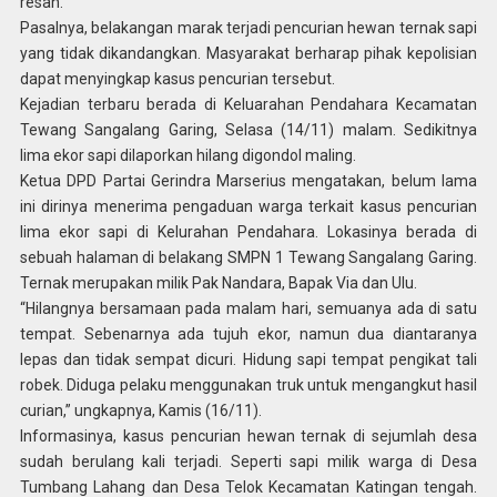
resah.
Pasalnya, belakangan marak terjadi pencurian hewan ternak sapi
yang tidak dikandangkan. Masyarakat berharap pihak kepolisian
dapat menyingkap kasus pencurian tersebut.
Kejadian terbaru berada di Keluarahan Pendahara Kecamatan
Tewang Sangalang Garing, Selasa (14/11) malam. Sedikitnya
lima ekor sapi dilaporkan hilang digondol maling.
Ketua DPD Partai Gerindra Marserius mengatakan, belum lama
ini dirinya menerima pengaduan warga terkait kasus pencurian
lima ekor sapi di Kelurahan Pendahara. Lokasinya berada di
sebuah halaman di belakang SMPN 1 Tewang Sangalang Garing.
Ternak merupakan milik Pak Nandara, Bapak Via dan Ulu.
“Hilangnya bersamaan pada malam hari, semuanya ada di satu
tempat. Sebenarnya ada tujuh ekor, namun dua diantaranya
lepas dan tidak sempat dicuri. Hidung sapi tempat pengikat tali
robek. Diduga pelaku menggunakan truk untuk mengangkut hasil
curian,” ungkapnya, Kamis (16/11).
Informasinya, kasus pencurian hewan ternak di sejumlah desa
sudah berulang kali terjadi. Seperti sapi milik warga di Desa
Tumbang Lahang dan Desa Telok Kecamatan Katingan tengah.