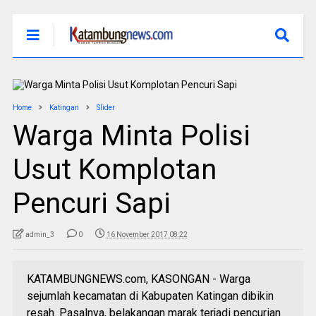
Home
Katingan
Slider
Warga Minta Polisi
Usut Komplotan
Pencuri Sapi
admin_3
0
16 November 2017 08:22
KATAMBUNGNEWS.com, KASONGAN - Warga
sejumlah kecamatan di Kabupaten Katingan dibikin
resah. Pasalnya, belakangan marak terjadi pencurian