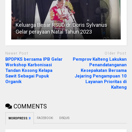
Keluarga Besar RSUD dr. Doris Sylvanus
Gelar perayaan Natal Tahun 2023
Newer Post
Older Post
BPDPKS bersama IPB Gelar
Pemprov Kalteng Lakukan
Workshop Karbonisasi
Penandatanganan
Tandan Kosong Kelapa
Kesepakatan Bersama
Sawit Sebagai Pupuk
Jejaring Pengampuan 10
Organik
Layanan Prioritas di
Kalteng
COMMENTS
FACEBOOK:
DISQUS:
WORDPRESS:
0