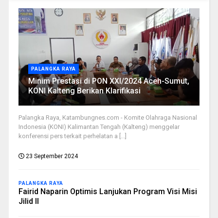
PALANGKA RAYA
Minim Prestasi di PON XXI/2024 Aceh-Sumut,
KONI Kalteng Berikan Klarifikasi
Palangka Raya, Katambungnes.com - Komite Olahraga Nasional
Indonesia (KONI) Kalimantan Tengah (Kalteng) menggelar
konferensi pers terkait perhelatan a [...]
23 September 2024
PALANGKA RAYA
Fairid Naparin Optimis Lanjukan Program Visi Misi
Jilid II