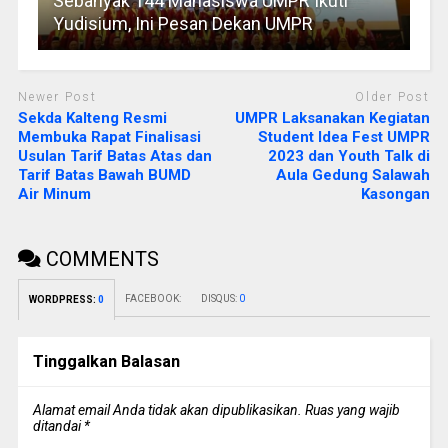
Sebanyak 144 Mahasiswa UMPR Ikuti
Yudisium, Ini Pesan Dekan UMPR
Newer Post
Older Post
Sekda Kalteng Resmi
UMPR Laksanakan Kegiatan
Membuka Rapat Finalisasi
Student Idea Fest UMPR
Usulan Tarif Batas Atas dan
2023 dan Youth Talk di
Tarif Batas Bawah BUMD
Aula Gedung Salawah
Air Minum
Kasongan
COMMENTS
FACEBOOK:
DISQUS:
0
WORDPRESS:
0
Tinggalkan Balasan
Alamat email Anda tidak akan dipublikasikan.
Ruas yang wajib
ditandai
*