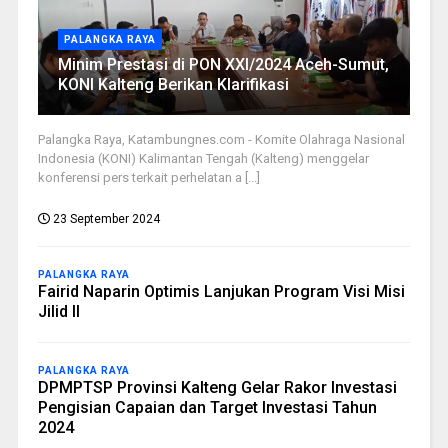
PALANGKA RAYA
Minim Prestasi di PON XXI/2024 Aceh-Sumut,
KONI Kalteng Berikan Klarifikasi
Palangka Raya, Katambungnes.com - Komite Olahraga Nasional
Indonesia (KONI) Kalimantan Tengah (Kalteng) menggelar
konferensi pers terkait perhelatan a [...]
23 September 2024
PALANGKA RAYA
Fairid Naparin Optimis Lanjukan Program Visi Misi
Jilid II
PALANGKA RAYA
DPMPTSP Provinsi Kalteng Gelar Rakor Investasi
Pengisian Capaian dan Target Investasi Tahun
2024