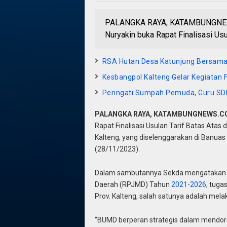
PALANGKA RAYA, KATAMBUNGNEWS.C
Nuryakin buka Rapat Finalisasi Usu
RSA Hutan Desa Katunjung Bersam
Kesbangpol Kalteng Gelar Kegiata
Peringati Sumpah Pemuda, Guru SD
PALANGKA RAYA, KATAMBUNGNEWS.C
Rapat Finalisasi Usulan Tarif Batas Ata
Kalteng, yang diselenggarakan di Banuas
(28/11/2023).
Dalam sambutannya Sekda mengatakan
Daerah (RPJMD) Tahun
2021-2026
, tuga
Prov. Kalteng, salah satunya adalah me
“BUMD berperan strategis dalam mendo