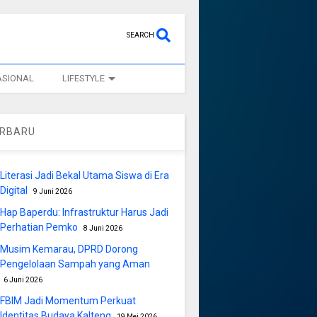
SEARCH
ASIONAL
LIFESTYLE
ERBARU
Literasi Jadi Bekal Utama Siswa di Era
Digital
9 Juni 2026
Hap Baperdu: Infrastruktur Harus Jadi
Perhatian Pemko
8 Juni 2026
Musim Kemarau, DPRD Dorong
Pengelolaan Sampah yang Aman
6 Juni 2026
FBIM Jadi Momentum Perkuat
Identitas Budaya Kalteng
19 Mei 2026