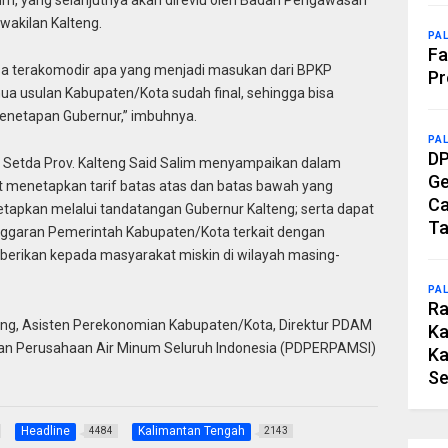
num, yang selanjutnya akan direviu oleh Badan Pengawasan
akilan Kalteng.
PA
Fa
isa terakomodir apa yang menjadi masukan dari BPKP
Pr
a usulan Kabupaten/Kota sudah final, sehingga bisa
Penetapan Gubernur,” imbuhnya.
PA
DP
 Setda Prov. Kalteng Said Salim menyampaikan dalam
Ge
at menetapkan tarif batas atas dan batas bawah yang
Ca
tapkan melalui tandatangan Gubernur Kalteng; serta dapat
Ta
garan Pemerintah Kabupaten/Kota terkait dengan
berikan kepada masyarakat miskin di wilayah masing-
PA
Ra
eng, Asisten Perekonomian Kabupaten/Kota, Direktur PDAM
Ka
uan Perusahaan Air Minum Seluruh Indonesia (PDPERPAMSI)
Ka
Se
Headline
Kalimantan Tengah
4484
2143