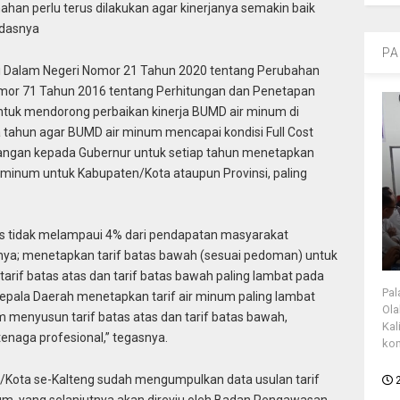
han perlu terus dilakukan agar kinerjanya semakin baik
ndasnya
PA
 Dalam Negeri Nomor 21 Tahun 2020 tentang Perubahan
omor 71 Tahun 2016 tentang Perhitungan dan Penetapan
tuk mendorong perbaikan kinerja BUMD air minum di
a tahun agar BUMD air minum mencapai kondisi Full Cost
ngan kepada Gubernur untuk setiap tahun menetapkan
ir minum untuk Kabupaten/Kota ataupun Provinsi, paling
tas tidak melampaui 4% dari pendapatan masyarakat
nya; menetapkan tarif batas bawah (sesuai pedoman) untuk
arif batas atas dan tarif batas bawah paling lambat pada
Pal
epala Daerah menetapkan tarif air minum paling lambat
Ola
m menyusun tarif batas atas dan tarif batas bawah,
Kal
enaga profesional,” tegasnya.
kon
Kota se-Kalteng sudah mengumpulkan data usulan tarif