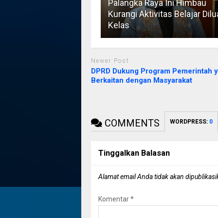
Palangka Raya Ini Himbau
Kurangi Aktivitas Belajar Dilu
Kelas
Newer Post
DPRD Dukung Program Pemerintah 
Berkaitan dengan Masyarakat
COMMENTS
WORDPRESS:
0
Tinggalkan Balasan
Alamat email Anda tidak akan dipublikasi
Komentar
*