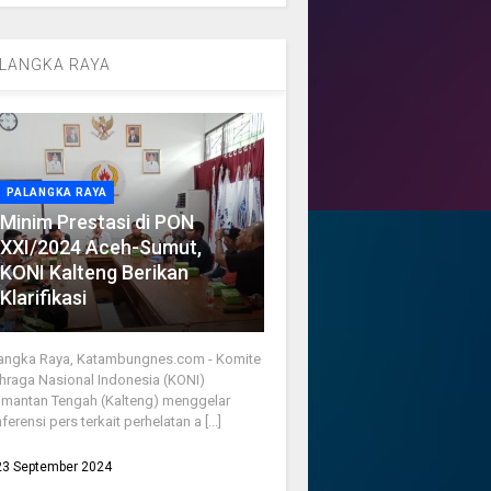
LANGKA RAYA
PALANGKA RAYA
Minim Prestasi di PON
XXI/2024 Aceh-Sumut,
KONI Kalteng Berikan
Klarifikasi
angka Raya, Katambungnes.com - Komite
hraga Nasional Indonesia (KONI)
imantan Tengah (Kalteng) menggelar
ferensi pers terkait perhelatan a [...]
23 September 2024