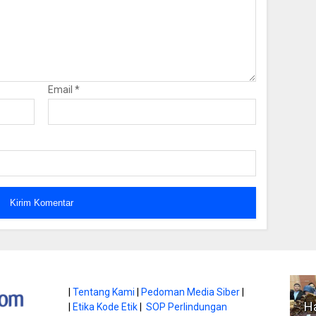
Email
*
atan di Gunung
|
Tentang Kami
|
Pedoman Media Siber
|
Ha
|
Etika Kode Etik
|
SOP Perlindungan
, Ini