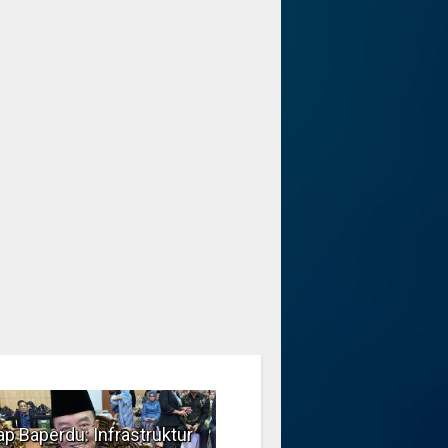
p Baperdu: Infrastruktur
Musim Kemarau, DPRD