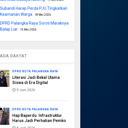
Subandi Harap Perda PJU Tingkatkan
Keamanan Warga
18 Mei 2026
DPRD Palangka Raya Soroti Maraknya
Balap Liar
15 Mei 2026
ARA RAKYAT
DPRD KOTA PALANGKA RAYA
Literasi Jadi Bekal Utama
Siswa di Era Digital
9 Juni 2026
DPRD KOTA PALANGKA RAYA
Hap Baperdu: Infrastruktur
Harus Jadi Perhatian Pemko