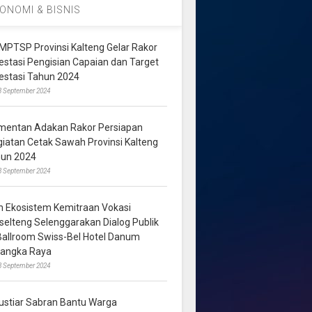
ONOMI & BISNIS
MPTSP Provinsi Kalteng Gelar Rakor
vestasi Pengisian Capaian dan Target
vestasi Tahun 2024
3 September 2024
mentan Adakan Rakor Persiapan
giatan Cetak Sawah Provinsi Kalteng
hun 2024
8 September 2024
m Ekosistem Kemitraan Vokasi
lselteng Selenggarakan Dialog Publik
 Ballroom Swiss-Bel Hotel Danum
langka Raya
8 September 2024
ustiar Sabran Bantu Warga