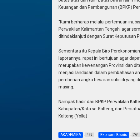
batas atas dan tarif batas bawah air mi
Keuangan dan Pembangunan (BPKP) Perw
“Kami berharap melalui pertemuan ini, b
Perwakilan Kalimantan Tengah, agar semu
ditindaklanjuti dengan Surat Keputusan 
Sementara itu Kepala Biro Perekonomian
laporannya, rapat ini bertujuan agar dap
merupakan kewenangan Provinsi dan dite
menjadi landasan dalam pembahasan ang
pemberian angka besaran subsidi yang di
masing.
Nampak hadir dari BPKP Perwakilan Kalt
Kabupaten/Kota se-Kalteng, dan Persat
Kalteng.(Yolla)
AKADEMIKA
Ekonomi Bisnis
478
764