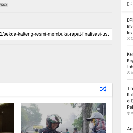
EK
2560
DP
In
In
2
Ke
Ke
ta
1
Ti
Ka
di
Pa
1
Ag