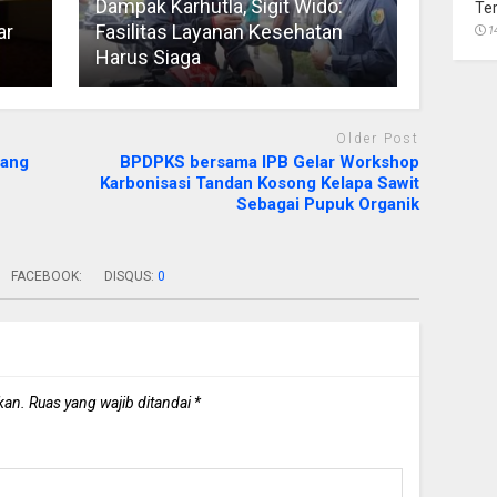
Dampak Karhutla, Sigit Wido:
Te
ar
Fasilitas Layanan Kesehatan
1
Harus Siaga
Older Post
yang
BPDPKS bersama IPB Gelar Workshop
Karbonisasi Tandan Kosong Kelapa Sawit
Sebagai Pupuk Organik
FACEBOOK:
DISQUS:
0
kan.
Ruas yang wajib ditandai
*