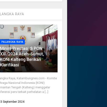
LANGKA RAYA
PALANGKA RAYA
Minim Prestasi di PON
XXI/2024 Aceh-Sumut,
KONI Kalteng Berikan
Klarifikasi
angka Raya, Katambungnes.com - Komite
hraga Nasional Indonesia (KONI)
imantan Tengah (Kalteng) menggelar
ferensi pers terkait perhelatan a [...]
23 September 2024