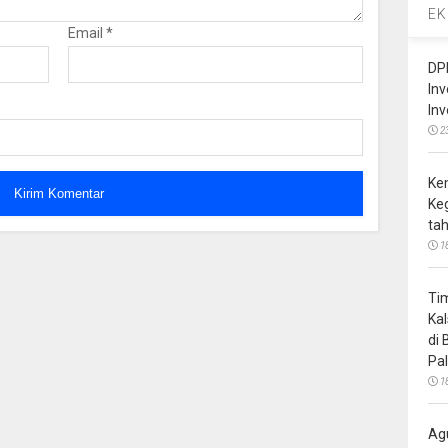
EK
Email
*
DP
In
In
2
Ke
Ke
ta
1
Ti
Ka
di
Pa
1
Ag