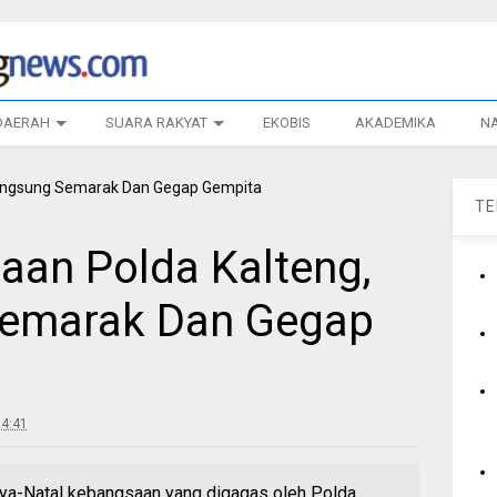
DAERAH
SUARA RAKYAT
EKOBIS
AKADEMIKA
N
T
aan Polda Kalteng,
Semarak Dan Gegap
4:41
a-Natal kebangsaan yang digagas oleh Polda