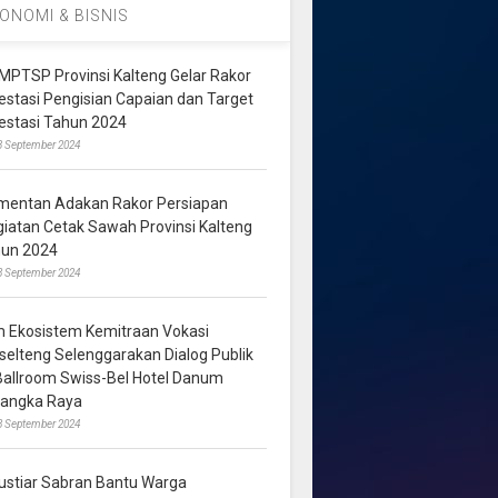
ONOMI & BISNIS
MPTSP Provinsi Kalteng Gelar Rakor
vestasi Pengisian Capaian dan Target
vestasi Tahun 2024
3 September 2024
mentan Adakan Rakor Persiapan
giatan Cetak Sawah Provinsi Kalteng
hun 2024
8 September 2024
m Ekosistem Kemitraan Vokasi
lselteng Selenggarakan Dialog Publik
 Ballroom Swiss-Bel Hotel Danum
langka Raya
8 September 2024
ustiar Sabran Bantu Warga