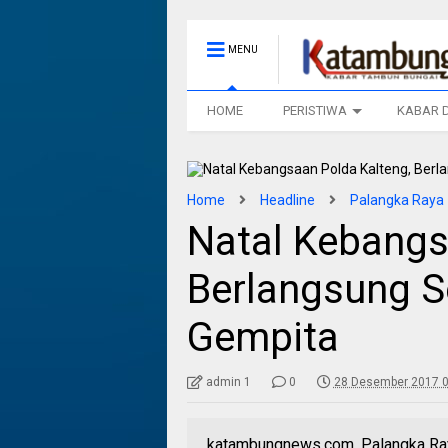
MENU
HOME
PERISTIWA
KABAR 
Home
Headline
Palangka Raya
Natal Kebangs
Berlangsung 
Gempita
admin 1
0
28 Desember 2017 0
katambungnews.com, Palangka Ray