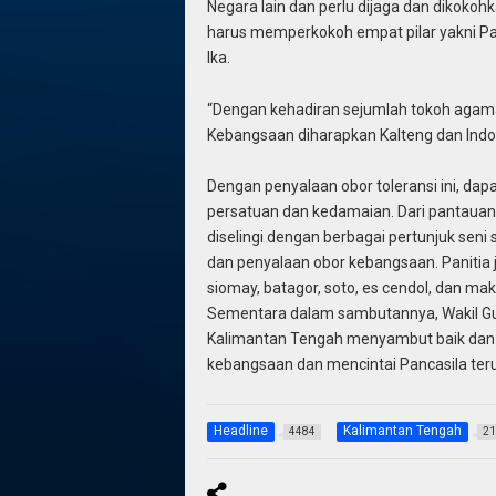
Negara lain dan perlu dijaga dan dikoko
harus memperkokoh empat pilar yakni Pan
Ika.
“Dengan kehadiran sejumlah tokoh agama,
Kebangsaan diharapkan Kalteng dan Indon
Dengan penyalaan obor toleransi ini, 
persatuan dan kedamaian. Dari pantauan 
diselingi dengan berbagai pertunjuk seni s
dan penyalaan obor kebangsaan. Panitia
siomay, batagor, soto, es cendol, dan m
Sementara dalam sambutannya, Wakil Gu
Kalimantan Tengah menyambut baik dan 
kebangsaan dan mencintai Pancasila teru
Headline
Kalimantan Tengah
4484
21