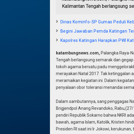
Kalimantan Tengah berlangsung s
Dinas Kominfo-SP Gumas Peduli Ke
Begini Jawaban Pemda Katingan T
Kapolres Katingan Harapkan PWI Kat
katambungnews.com,
Palangka Raya-Na
Tengah berlangsung semarak dan gegap 
tokoh agama bersatu padu menggelorakk
merayakan Natal 2017. Tak ketinggalan apa
meramaikan kegiatan ini. Dalam kegiatan y
penyalaan obor toleransi menandai sema
Dalam sambutannya, sang penggagas Nat
Brigjendpol Anang Revandoko, Rabu,(27/
pendiri Republik Sokarno bahwa NKRI adal
bawah, agama Islam, Katolik, Kristen h
Presiden RI saat ini Ir Jokowi, kerukunan