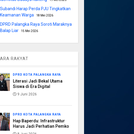
Subandi Harap Perda PJU Tingkatkan
Keamanan Warga
18 Mei 2026
DPRD Palangka Raya Soroti Maraknya
Balap Liar
15 Mei 2026
ARA RAKYAT
DPRD KOTA PALANGKA RAYA
Literasi Jadi Bekal Utama
Siswa di Era Digital
9 Juni 2026
DPRD KOTA PALANGKA RAYA
Hap Baperdu: Infrastruktur
Harus Jadi Perhatian Pemko