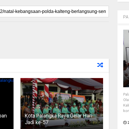
PA
Pal
Ola
Kal
kon
pan
Kota Palangka Raya Gelar Hari
Jadi ke-57