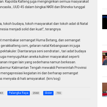
hkan. Kapolda Kalteng juga menginginkan semua masyarakat
casila , UUD 45 dalam bingkai NKRI dan Bhineka tunggal
 tokoh budaya, tokoh masyarakat dan tokoh adat di Natal
esia menjadi solid dan kuat”, terangnya.
dapat membakar semangat Huma Betang, dan semangat
gerakkalteng.com, gelaran natal Kebangsaan ini juga
pektakuler. Diantaranya seni sendratari , tari adat budaya
 juga menyuguhkan aneka kuliner masyarakat seperti
akanan ringan lain yang sederhana namun berkesan.
bernur Kalimantan Tengah mewakili Pemerintah Provinsi
mengapresiasi kegiatan ini dan berharap semangat
s menyala di hati amsyarakat. (krn/sog)
Palangka Raya
Slider
43
2560
755