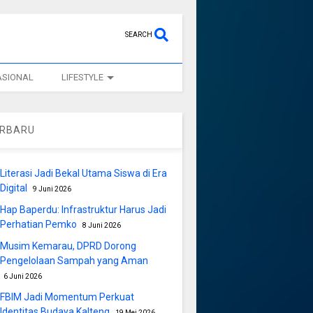
SEARCH
ASIONAL
LIFESTYLE
ERBARU
Literasi Jadi Bekal Utama Siswa di Era
Digital
9 Juni 2026
Hap Baperdu: Infrastruktur Harus Jadi
Perhatian Pemko
8 Juni 2026
Musim Kemarau, DPRD Dorong
Pengelolaan Sampah yang Aman
6 Juni 2026
FBIM Jadi Momentum Perkuat
Identitas Budaya Kalteng
19 Mei 2026