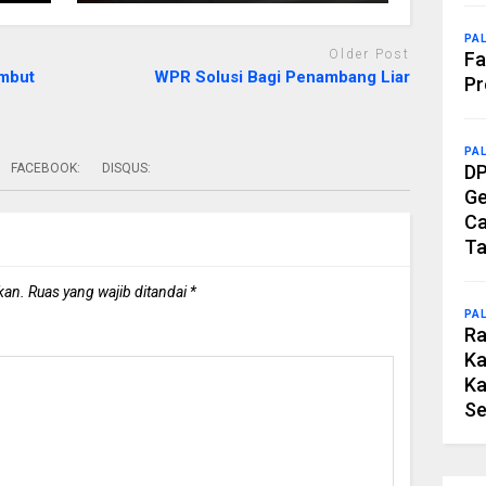
PA
Older Post
Fa
ambut
WPR Solusi Bagi Penambang Liar
Pr
PA
FACEBOOK:
DISQUS:
DP
Ge
Ca
Ta
kan.
Ruas yang wajib ditandai
*
PA
Ra
Ka
Ka
Se