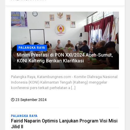
PALANGKA RAYA
Minim Prestasi di PON XXI/2024 Aceh-Sumut,
KONI Kalteng Berikan Klarifikasi
Palangka Raya, Katambungnes.com - Komite Olahraga Nasional
Indonesia (KONI) Kalimantan Tengah (Kalteng) menggelar
konferensi pers terkait perhelatan a [...]
23 September 2024
PALANGKA RAYA
Fairid Naparin Optimis Lanjukan Program Visi Misi
Jilid II