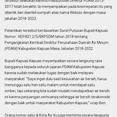
tersebut dilakukan karena masa priode Direktur PDAM 2013-
2017 telah berakhir. Ia menyampaikan pada kesmepatan itu yang
dilantik dan diambil sumpah atas nama Widodo dengan masa
jabatan 2018-2022.
Pelantikan tersebut berdasarkan Surat Putusan Bupati Kapuas
Nomor : KEP.821.2/5/BKPSDM tahun 2018 tentang
Pengangkatan Kembali Direktur Perusahaan Daerah Air Minum
(PDAM) Kabupaten Kapuas Masa Jabatan 2018-2022.
Bupati Kapuas Kapuas meyampaikan secara langsung rasa
bangganya kepada seluruh jajaran PDAM Kabupaten Kapuas
karena sudah melakukan tugas dengan baik melayani
masyarakat. “Saya ingat dulu saat kesusahan air beraih, harus
menunggu satu hari satu malam untuk mendapat satu
ember, tapi sekarang kita sudah mudah mendapatkan air bersih
ini karena perjuangan semuanya sehingga air bersih terakomidir
dengan baik untuk masyarakat Kabupaten Kapuas,” ucap Ben.
Orang nomor satu di Kota Air itu juga meminta secara langsung