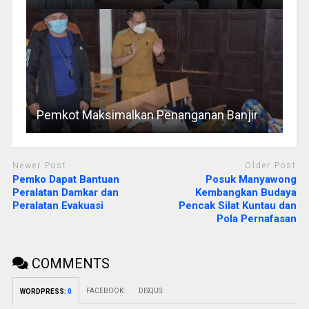
Pemkot Maksimalkan Penanganan Banjir
Newer Post
Older Post
Pemko Dapat Bantuan
Posuk Manyawong
Peralatan Damkar dan
Kembangkan Budaya
Peralatan Evakuasi
Pencak Silat Kuntau dan
Pola Pernafasan
COMMENTS
FACEBOOK:
DISQUS:
WORDPRESS:
0