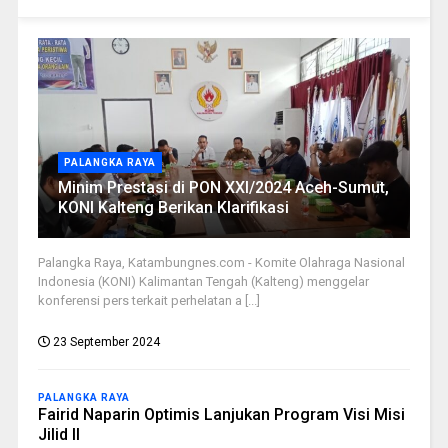
PALANGKA RAYA
Minim Prestasi di PON XXI/2024 Aceh-Sumut,
KONI Kalteng Berikan Klarifikasi
Palangka Raya, Katambungnes.com - Komite Olahraga Nasional
Indonesia (KONI) Kalimantan Tengah (Kalteng) menggelar
konferensi pers terkait perhelatan a [...]
23 September 2024
PALANGKA RAYA
Fairid Naparin Optimis Lanjukan Program Visi Misi
Jilid II