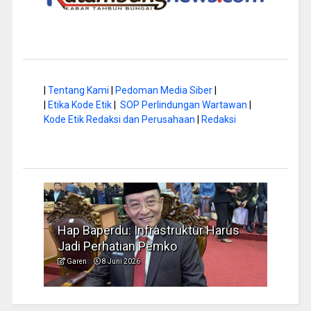
|
Tentang Kami
|
Pedoman Media Siber
|
|
Etika Kode Etik
|
SOP Perlindungan Wartawan
|
Kode Etik Redaksi dan Perusahaan
|
Redaksi
a di
Hap Baperdu: Infrastruktur Harus
Musi
Jadi Perhatian Pemko
Peng
Garen
8 Juni 2026
Garen